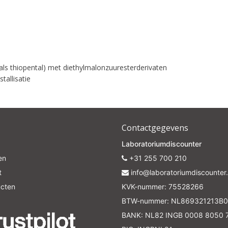
als thiopental) met diethylmalonzuuresterderivaten
tallisatie
Contactgegevens
Laboratoriumdiscounter
en
+31 255 700 210
t
info@laboratoriumdiscounter.
ucten
KVK-nummer: 75528266
BTW-nummer: NL869321213B0
BANK: NL82 INGB 0008 8050 