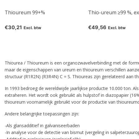
Thioureum 99+%
Thio-ureum ≥99 %, ex
€30,21
€49,56
Excl. btw
Excl. btw
Thiourea / Thioureum is een organozwavelverbinding met de formul
maar de eigenschappen van ureum en thioureum verschillen aanzien
structuur (R1R2N) (R3R4N) C = S. Thioureas zijn gerelateerd aan thi
In 1993 bedroeg de wereldwijde jaarlijkse productie 10.000 ton. Al
extraheren. Het wordt ook gebruikt als hulpstof in diazopapier (16
thioureum voornamelijk gebruikt voor de productie van thioureumd
Andere belangrijke toepassingen zijn:
-Als glansadditief in galvaniseerbaden
-In analyse voor de detectie van bismut (vergeling in salpeterzuuro