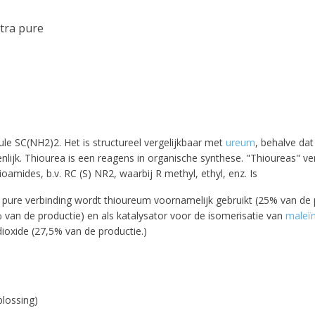
tra pure
e SC(NH2)2. Het is structureel vergelijkbaar met
ureum
, behalve da
lijk. Thiourea is een reagens in organische synthese. "Thioureas" v
oamides, b.v. RC (S) NR2, waarbij R methyl, ethyl, enz. Is
s pure verbinding wordt thioureum voornamelijk gebruikt (25% van de 
% van de productie) en als katalysator voor de isomerisatie van
maleï
ioxide (27,5% van de productie.)
plossing)