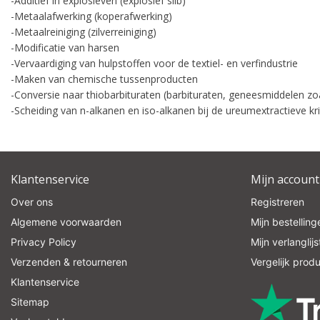
-Additief in explosieven (explosief slib)
-Metaalafwerking (koperafwerking)
-Metaalreiniging (zilverreiniging)
-Modificatie van harsen
-Vervaardiging van hulpstoffen voor de textiel- en verfindustrie
-Maken van chemische tussenproducten
-Conversie naar thiobarbituraten (barbituraten, geneesmiddelen zo
-Scheiding van n-alkanen en iso-alkanen bij de ureumextractieve kris
Klantenservice
Mijn account
Over ons
Registreren
Algemene voorwaarden
Mijn bestelling
Privacy Policy
Mijn verlanglijs
Verzenden & retourneren
Vergelijk prod
Klantenservice
Sitemap