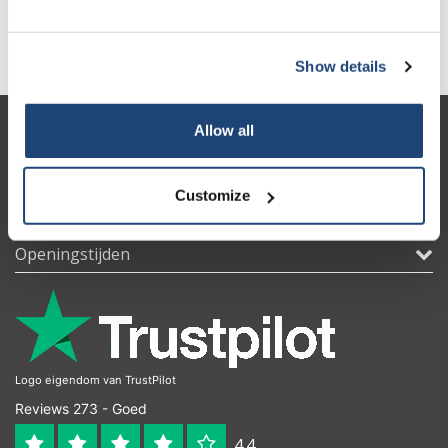
prilocaïne, die methemoglobinemie kan veroorzaken. Dit wordt
vervolgens behandeld met methyleenblauw.
Show details
Allow all
Klantenservice
Mijn account
Customize
Contactgegevens
Openingstijden
Logo eigendom van TrustPilot
Reviews 273 - Goed
4.4