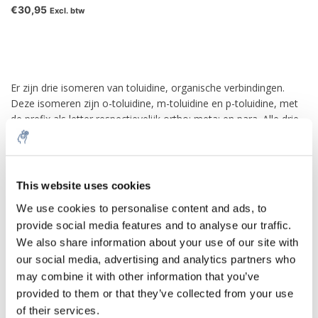
€30,95
Excl. btw
Er zijn drie isomeren van toluidine, organische verbindingen.
Deze isomeren zijn o-toluidine, m-toluidine en p-toluidine, met
de prefix als letter respectievelijk ortho; meta; en para. Alle drie
zijn arylamines waarvan de chemische structuren vergelijkbaar
zijn met
aniline
, behalve dat een methylgroep is gesubstitueerd
op de benzeenring. Het verschil tussen deze drie isomeren is de
positie waar de methylgroep (–CH3) aan de ring is gebonden ten
This website uses cookies
opzichte van de aminofunctionele groep (–NH2).
We use cookies to personalise content and ads, to
De ortho-isomeer wordt op de grootste schaal geproduceerd.
provide social media features and to analyse our traffic.
De belangrijkste toepassing is als voorloper van de pesticiden
We also share information about your use of our site with
metolachloor en acetochloor. De andere toluidine-isomeren
our social media, advertising and analytics partners who
worden gebruikt bij de productie van kleurstoffen. Ze zijn een
may combine it with other information that you’ve
onderdeel van versnellers voor cyanoacrylaatlijmen.
provided to them or that they’ve collected from your use
of their services.
Bij sommige patiënten is o-toluidine een metaboliet van