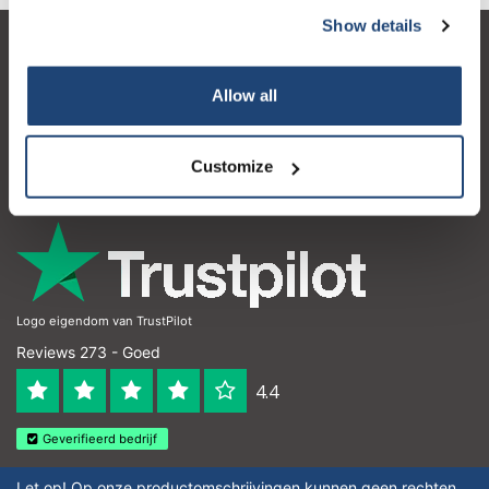
Show details
Klantenservice
Allow all
Mijn account
Contactgegevens
Customize
Openingstijden
Logo eigendom van TrustPilot
Reviews 273 - Goed
4.4
Geverifieerd bedrijf
Let op! Op onze productomschrijvingen kunnen geen rechten