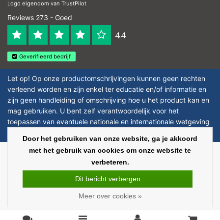
Logo eigendom van TrustPilot
Reviews 273 - Goed
4.4
Geverifieerd bedrijf
Let op! Op onze productomschrijvingen kunnen geen rechten
verleend worden en zijn enkel ter educatie en/of informatie en
zijn geen handleiding of omschrijving hoe u het product kan en
mag gebruiken. U bent zelf verantwoordelijk voor het
toepassen van eventuele nationale en internationale wetgeving
omtrent het gebruik van chemicaliën.
Door het gebruiken van onze website, ga je akkoord
met het gebruik van cookies om onze website te
Copyright © 2026 - Laboratorium Discounter - All rights reserved - Theme by
verbeteren.
InStijl Media
|
Alle bedragen zijn exclusief BTW
Dit bericht verbergen
Meer over cookies »