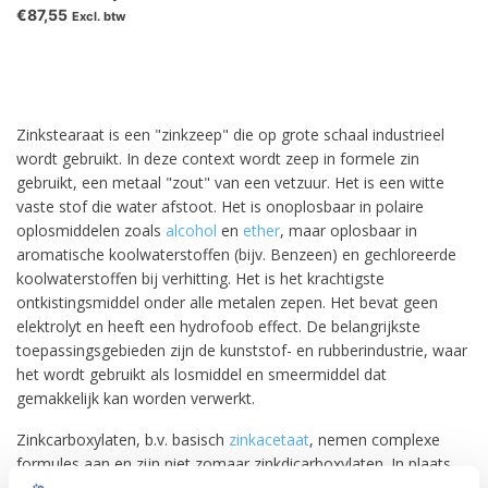
€87,55
Excl. btw
Zinkstearaat is een "zinkzeep" die op grote schaal industrieel
wordt gebruikt. In deze context wordt zeep in formele zin
gebruikt, een metaal "zout" van een vetzuur. Het is een witte
vaste stof die water afstoot. Het is onoplosbaar in polaire
oplosmiddelen zoals
alcohol
en
ether
, maar oplosbaar in
aromatische koolwaterstoffen (bijv. Benzeen) en gechloreerde
koolwaterstoffen bij verhitting. Het is het krachtigste
ontkistingsmiddel onder alle metalen zepen. Het bevat geen
elektrolyt en heeft een hydrofoob effect. De belangrijkste
toepassingsgebieden zijn de kunststof- en rubberindustrie, waar
het wordt gebruikt als losmiddel en smeermiddel dat
gemakkelijk kan worden verwerkt.
Zinkcarboxylaten, b.v. basisch
zinkacetaat
, nemen complexe
formules aan en zijn niet zomaar zinkdicarboxylaten. In plaats
daarvan is de formule voor de meeste zinkcarboxylaten Zn4O