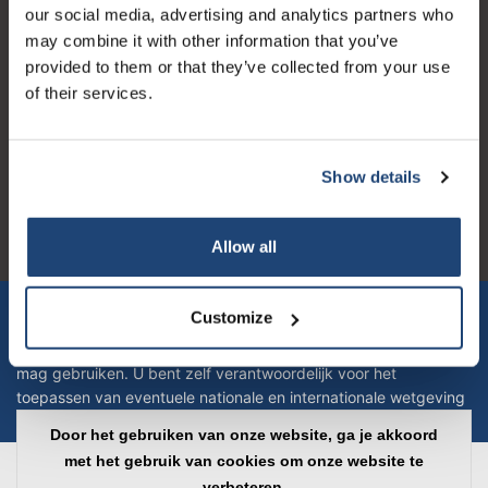
our social media, advertising and analytics partners who
receive a 10% discount on your next
may combine it with other information that you’ve
purchase for all chemical products from
provided to them or that they’ve collected from your use
our own brand 😀
of their services.
Logo eigendom van TrustPilot
Reviews 273 - Goed
Show details
4.4
Subscribe
Allow all
Geverifieerd bedrijf
Your discount is valid with a minimum order value of
€50.00
Let op! Op onze productomschrijvingen kunnen geen rechten
Customize
verleend worden en zijn enkel ter educatie en/of informatie en
zijn geen handleiding of omschrijving hoe u het product kan en
mag gebruiken. U bent zelf verantwoordelijk voor het
toepassen van eventuele nationale en internationale wetgeving
omtrent het gebruik van chemicaliën.
Door het gebruiken van onze website, ga je akkoord
met het gebruik van cookies om onze website te
Copyright © 2026 - Laboratorium Discounter - All rights reserved - Theme by
verbeteren.
InStijl Media
|
Alle bedragen zijn exclusief BTW