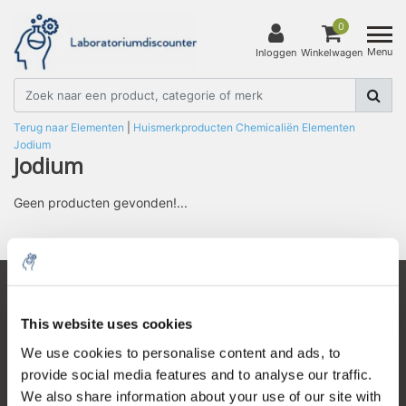
0
Menu
Inloggen
Winkelwagen
Terug naar Elementen
|
Huismerkproducten
Chemicaliën
Elementen
Jodium
Jodium
Geen producten gevonden!...
10% discount on your next
Klantenservice
order
This website uses cookies
Mijn account
We use cookies to personalise content and ads, to
Contactgegevens
provide social media features and to analyse our traffic.
Sign up for our newsletter to stay
We also share information about your use of our site with
informed about our new products, and
Openingstijden