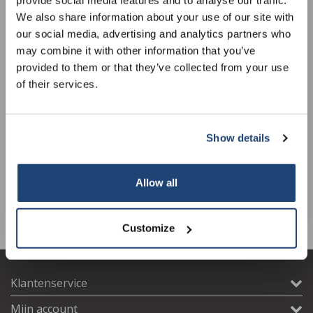
Sign up for our newsletter to stay
We also share information about your use of our site with
informed about our new products, and
our social media, advertising and analytics partners who
receive a 10% discount on your next
may combine it with other information that you’ve
purchase for all chemical products from
provided to them or that they’ve collected from your use
our own brand 😀
of their services.
9-delige prepareerset
Prepareerset
Show details
Subscribe
€40,48
€54,40
Excl. btw
Excl. btw
Allow all
Your discount is valid with a minimum order value of
€50.00
Customize
Klantenservice
Mijn account