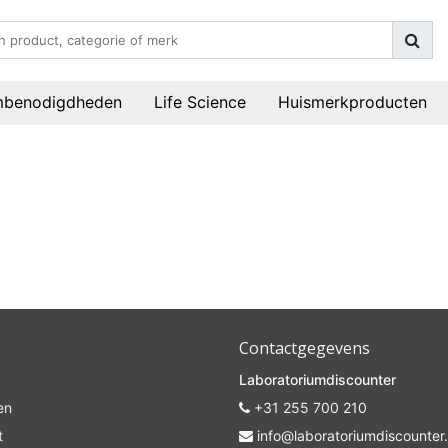
mbenodigdheden
Life Science
Huismerkproducten
Contactgegevens
Laboratoriumdiscounter
10% discount on your next order
en
+31 255 700 210
t
info@laboratoriumdiscounter.