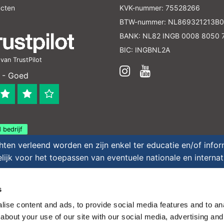
Sign up for our newsletter to stay informed about our new
ucten
KVK-nummer: 75528266
ducts, and receive a 10% discount on your next purchase for
BTW-nummer: NL869321213B0
chemical products from our own brand 😀
BANK: NL82 INGB 0008 8050 
BIC: INGBNL2A
Subscrib
an TrustPilot
 - Goed
Your discount is valid with a minimum order value of €50.00
 bedrijf
en verleend worden en zijn enkel ter educatie en/of inform
ijk voor het toepassen van eventuele nationale en interna
Theme by
InStijl Media
|
Alle bedragen zijn exclusief
s
ise content and ads, to provide social media features and to anal
about your use of our site with our social media, advertising and