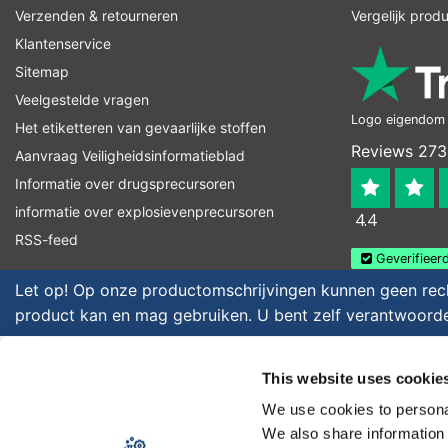
Verzenden & retourneren
Vergelijk prod
pro
Klantenservice
Sitemap
Veelgestelde vragen
Logo eigendom v
Het etiketteren van gevaarlijke stoffen
Reviews 273
Aanvraag Veiligheidsinformatieblad
Informatie over drugsprecursoren
informatie over explosievenprecursoren
4.4
RSS-feed
Geverifieerd
Let op! Op onze productomschrijvingen kunnen geen recht
product kan en mag gebruiken. U bent zelf verantwoordel
Copyright © 2026 - Laboratorium Discounter - All rights reserved - 
This website uses cookie
BTW
We use cookies to personal
We also share information 