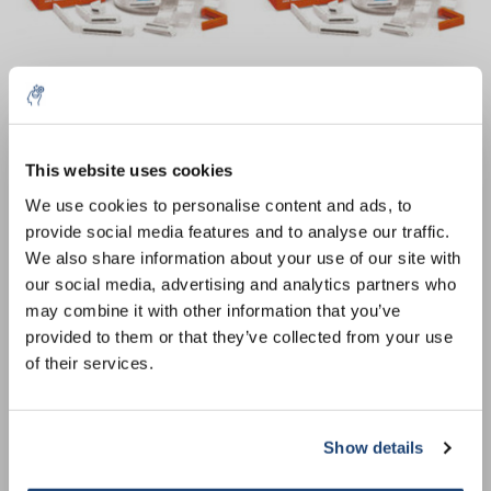
Dialysemembraan
Dialysemembraan
Spectra/Por Biotech CE
Spectra/Por Biotech CE
MWCO 20 000
MWCO 300 000
€594,77
€684,17
Excl. btw
10% discount on your next
Excl. btw
order
This website uses cookies
We use cookies to personalise content and ads, to
provide social media features and to analyse our traffic.
Sign up for our newsletter to stay
We also share information about your use of our site with
informed about our new products, and
our social media, advertising and analytics partners who
receive a 10% discount on your next
may combine it with other information that you’ve
purchase for all chemical products from
provided to them or that they’ve collected from your use
our own brand 😀
of their services.
Dialysemembraan
Dialysemembraan
Show details
Spectra/Por Biotech CE
Spectra/Por Biotech CE
Subscribe