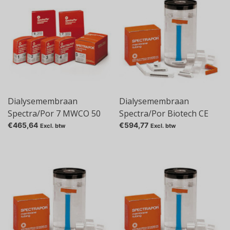
Dialysemembraan
Dialysemembraan
Spectra/Por 7 MWCO 50
Spectra/Por Biotech CE
000 (opaak)
MWCO 100 000
€465,64
€594,77
Excl. btw
Excl. btw