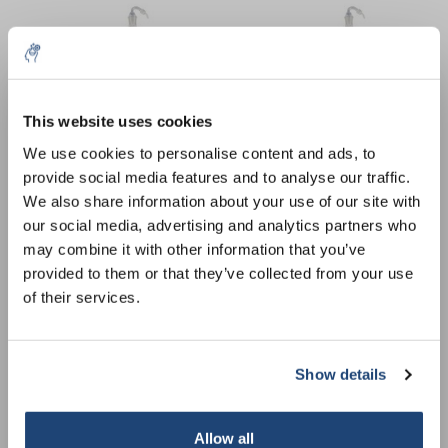
10% discount on your next
order
This website uses cookies
We use cookies to personalise content and ads, to
provide social media features and to analyse our traffic.
Sign up for our newsletter to stay
We also share information about your use of our site with
informed about our new products, and
RV 10.1 Glaswerk verticaal
RV 10.1 Glaswerk verticaal,
our social media, advertising and analytics partners who
receive a 10% discount on your next
gecoat
may combine it with other information that you’ve
purchase for all chemical products from
€1.178,32
€1.655,94
Excl. btw
Excl. btw
provided to them or that they’ve collected from your use
our own brand 😀
of their services.
Show details
Subscribe
Allow all