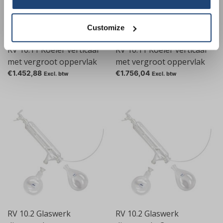
Your discount is valid with a minimum order value of
€50.00
Customize
RV 10.11 Koeler verticaal
RV 10.11 Koeler verticaal
met vergroot oppervlak
met vergroot oppervlak
gecoat
€1.452,88
€1.756,04
Excl. btw
Excl. btw
RV 10.2 Glaswerk
RV 10.2 Glaswerk