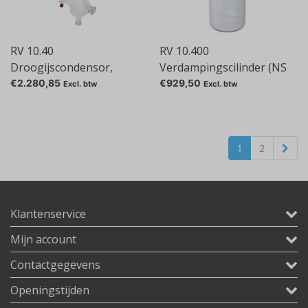
RV 10.40
RV 10.400
Droogijscondensor,
Verdampingscilinder (NS
gecoat
29/32)
€2.280,85
€929,50
Excl. btw
Excl. btw
1
2
Klantenservice
Mijn account
Contactgegevens
Openingstijden