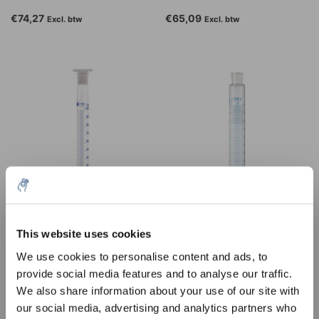
€74,27
€65,09
Excl. btw
Excl. btw
10% discount on your next
Mengcilinders klasse B
Mengcilinders DURAN®
order
This website uses cookies
Klasse A
€56,08
€57,23
Excl. btw
Excl. btw
We use cookies to personalise content and ads, to
provide social media features and to analyse our traffic.
Sign up for our newsletter to stay
We also share information about your use of our site with
informed about our new products, and
our social media, advertising and analytics partners who
receive a 10% discount on your next