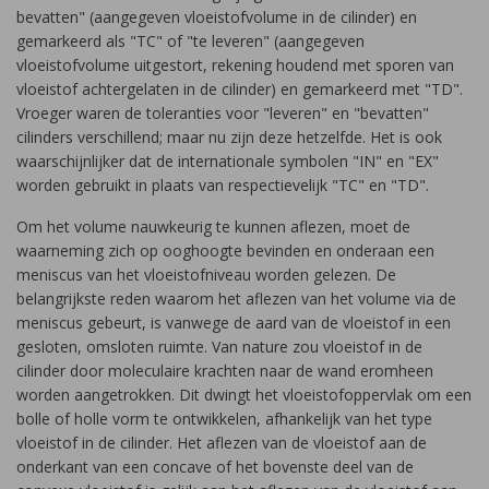
bevatten" (aangegeven vloeistofvolume in de cilinder) en
gemarkeerd als "TC" of "te leveren" (aangegeven
vloeistofvolume uitgestort, rekening houdend met sporen van
vloeistof achtergelaten in de cilinder) en gemarkeerd met "TD".
Vroeger waren de toleranties voor "leveren" en "bevatten"
cilinders verschillend; maar nu zijn deze hetzelfde. Het is ook
waarschijnlijker dat de internationale symbolen "IN" en "EX"
worden gebruikt in plaats van respectievelijk "TC" en "TD".
Om het volume nauwkeurig te kunnen aflezen, moet de
waarneming zich op ooghoogte bevinden en onderaan een
meniscus van het vloeistofniveau worden gelezen. De
belangrijkste reden waarom het aflezen van het volume via de
meniscus gebeurt, is vanwege de aard van de vloeistof in een
gesloten, omsloten ruimte. Van nature zou vloeistof in de
cilinder door moleculaire krachten naar de wand eromheen
worden aangetrokken. Dit dwingt het vloeistofoppervlak om een
​​bolle of holle vorm te ontwikkelen, afhankelijk van het type
vloeistof in de cilinder. Het aflezen van de vloeistof aan de
onderkant van een concave of het bovenste deel van de