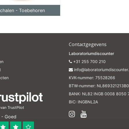
10% discount on your next order
schalen - Toebehoren
Sign up for our newsletter to stay informed about our new
ducts, and receive a 10% discount on your next purchase for
chemical products from our own brand 😀
Contactgegevens
Subscrib
Laboratoriumdiscounter
en
+31 255 700 210
t
Your discount is valid with a minimum order value of €50.00
info@laboratoriumdiscounter.
ucten
KVK-nummer: 75528266
BTW-nummer: NL869321213B0
BANK: NL82 INGB 0008 8050 
BIC: INGBNL2A
an TrustPilot
 - Goed