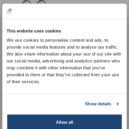
10% discount on your next
order
This website uses cookies
We use cookies to personalise content and ads, to
provide social media features and to analyse our traffic.
Sign up for our newsletter to stay
We also share information about your use of our site with
Prepareerschaar met
Universele schaar met
informed about our new products, and
our social media, advertising and analytics partners who
microsectie recht
binnenveer
receive a 10% discount on your next
may combine it with other information that you’ve
€78,95
€18,77
purchase for all chemical products from
Excl. btw
Excl. btw
provided to them or that they’ve collected from your use
our own brand 😀
of their services.
Show details
Subscribe
Allow all
Your discount is valid with a minimum order value of