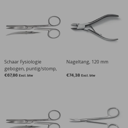
Schaar Fysiologie
Nageltang, 120 mm
gebogen, puntig/stomp,
130 mm
€67,86
€74,38
Excl. btw
Excl. btw