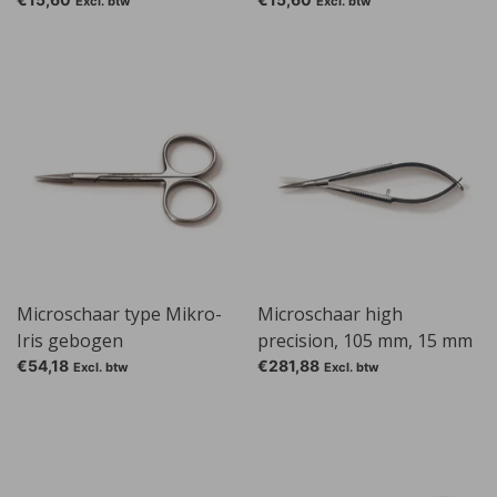
mm
mm
Excl. btw
Excl. btw
Microschaar type Mikro-
Microschaar high
Iris gebogen
precision, 105 mm, 15 mm
€54,18
€281,88
Excl. btw
Excl. btw