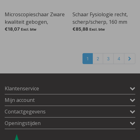
Microscopieschaar Zware
Schaar Fysiologie recht,
kwaliteit gebogen,
scherp/scherp, 160 mm
puntig/puntig, 130 mm, 45
€18,07
€85,88
Excl. btw
Excl. btw
mm
1
2
3
4
Klantenservice
Mijn account
Contactgegevens
Openingstijden