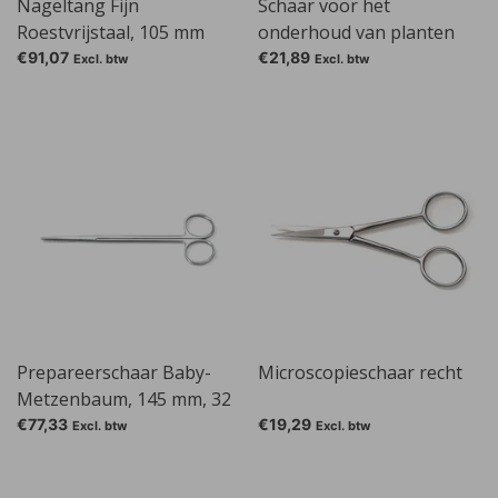
Nageltang Fijn
Schaar voor het
Roestvrijstaal, 105 mm
onderhoud van planten
€91,07
€21,89
Excl. btw
Excl. btw
Prepareerschaar Baby-
Microscopieschaar recht
Metzenbaum, 145 mm, 32
mm
€77,33
€19,29
Excl. btw
Excl. btw