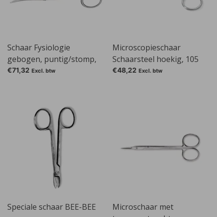
Schaar Fysiologie
Microscopieschaar
gebogen, puntig/stomp,
Schaarsteel hoekig, 105
160 mm
mm, 23 mm
€71,32
€48,22
Excl. btw
Excl. btw
Speciale schaar BEE-BEE
Microschaar met