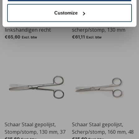
€50.00
Customize
Microscopieschaar voor
Schaar Fysiologie recht,
linkshandigen recht
scherp/stomp, 130 mm
€65,60
€61,11
Excl. btw
Excl. btw
Schaar Staal gepolijst,
Schaar Staal gepolijst,
Stomp/stomp, 130 mm, 37
Scherp/stomp, 160 mm, 48
€15,60
€15,60