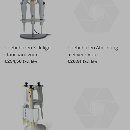
Toebehoren 3-delige
Toebehoren Afdichting
standaard voor
met veer Voor
Transferpette® electronic
microliterpipetten, Gesch.
€254,56
€20,91
Excl. btw
Excl. btw
voor: 10-100 l