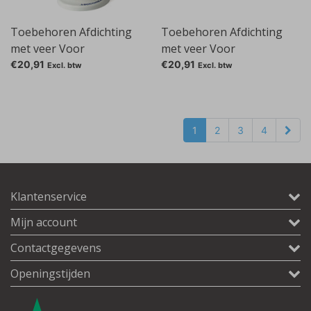
Toebehoren Afdichting
Toebehoren Afdichting
met veer Voor
met veer Voor
microliterpipetten, Gesch.
microliterpipetten, Gesch.
€20,91
€20,91
Excl. btw
Excl. btw
voor: 100-1000 l
voor: 2-20 l
1
2
3
4
Klantenservice
Mijn account
Contactgegevens
Openingstijden