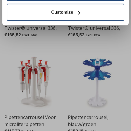
€50.00
Customize
Pipettencarrousel
Pipettencarrousel
Twister® universal 336,
Twister® universal 336,
rood
wit
€165,52
€165,52
Excl. btw
Excl. btw
Pipettencarrousel Voor
Pipettencarrousel,
microliterpipetten
blauw/groen
€115,73
€153,15