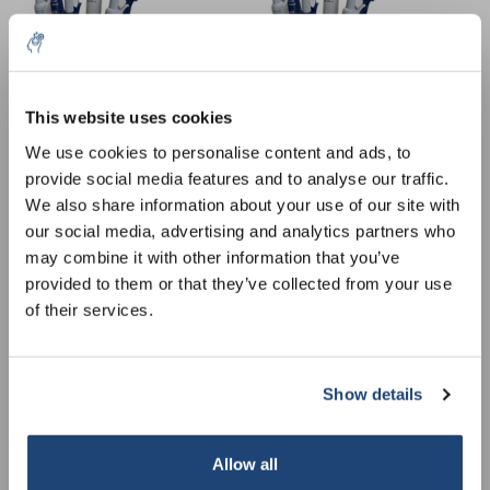
10% discount on your next
order
This website uses cookies
We use cookies to personalise content and ads, to
provide social media features and to analyse our traffic.
Sign up for our newsletter to stay
We also share information about your use of our site with
Pipettencarrousel
Pipettencarrousel
informed about our new products, and
our social media, advertising and analytics partners who
Twister® universal 336,
Twister® universal 336,
receive a 10% discount on your next
may combine it with other information that you’ve
groen
oranje
€165,52
€165,52
purchase for all chemical products from
Excl. btw
Excl. btw
provided to them or that they’ve collected from your use
our own brand 😀
of their services.
Show details
Subscribe
Allow all
Your discount is valid with a minimum order value of