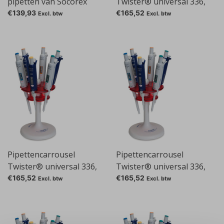
pipetten van Socorex
Twister® universal 336,
blauw
€139,93
€165,52
Excl. btw
Excl. btw
Pipettencarrousel
Pipettencarrousel
Twister® universal 336,
Twister® universal 336,
geel
grijs
€165,52
€165,52
Excl. btw
Excl. btw