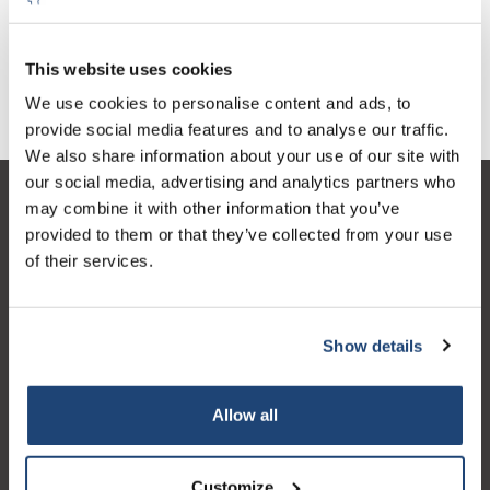
€528,94
Excl. btw
This website uses cookies
We use cookies to personalise content and ads, to
provide social media features and to analyse our traffic.
We also share information about your use of our site with
our social media, advertising and analytics partners who
may combine it with other information that you’ve
Klantenservice
provided to them or that they’ve collected from your use
Mijn account
of their services.
Contactgegevens
Openingstijden
Show details
Allow all
Logo eigendom van TrustPilot
Customize