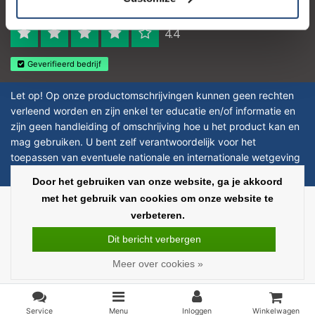
Reviews 273 - Goed
4.4
Geverifieerd bedrijf
Let op! Op onze productomschrijvingen kunnen geen rechten
verleend worden en zijn enkel ter educatie en/of informatie en
zijn geen handleiding of omschrijving hoe u het product kan en
mag gebruiken. U bent zelf verantwoordelijk voor het
toepassen van eventuele nationale en internationale wetgeving
omtrent het gebruik van chemicaliën.
Door het gebruiken van onze website, ga je akkoord
met het gebruik van cookies om onze website te
Copyright © 2026 - Laboratorium Discounter - All rights reserved - Theme by
verbeteren.
InStijl Media
|
Alle bedragen zijn exclusief BTW
Dit bericht verbergen
Meer over cookies »
Service
Menu
Inloggen
Winkelwagen