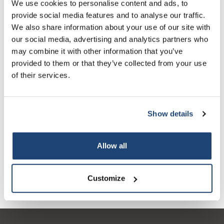
We use cookies to personalise content and ads, to
provide social media features and to analyse our traffic.
Informatie
We also share information about your use of our site with
our social media, advertising and analytics partners who
Gerelateerde producten
may combine it with other information that you’ve
provided to them or that they’ve collected from your use
of their services.
Show details
Allow all
DL-Appelzuur 99+%,
pH-tester PH serie PH 1
p
Customize
foodgrade, E296
F