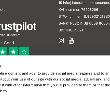
t
info@laboratoriumdiscounter.
ucten
KVK-nummer: 75528266
BTW-nummer: NL869321213B0
BANK: NL82 INGB 0008 8050 
BIC: INGBNL2A
an TrustPilot
 - Goed
s
 bedrijf
ise content and ads, to provide social media features and to anal
en verleend worden en zijn enkel ter educatie en/of inform
about your use of our site with our social media, advertising and
ijk voor het toepassen van eventuele nationale en interna
t with other information that you’ve provided to them or that the
ices.
Theme by
InStijl Media
|
Alle bedragen zijn exclusief
 het gebruik van cookies om onze website te verbeteren.