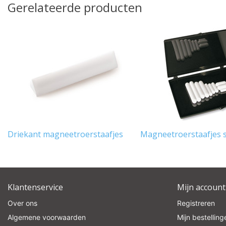
Gerelateerde producten
Driekant magneetroerstaafjes
Magneetroerstaafjes s
Klantenservice
Mijn account
Over ons
Registreren
Algemene voorwaarden
Mijn bestelling