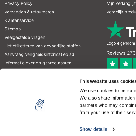
Privacy Policy
Mijn verlanglijs
Verzenden & retourneren
Vergelijk prod
Klantenservice
Sitemap
Veelgestelde vragen
Logo eigendom v
Het etiketteren van gevaarlijke stoffen
Reviews 273
Aanvraag Veiligheidsinformatieblad
Informatie over drugsprecursoren
informatie over explosievenprecursoren
4.4
RSS-feed
This website uses cookie
Geverifieerd
We use cookies to personal
Let op! Op onze productomschrijvingen kunnen geen recht
We also share information 
product kan en mag gebruiken. U bent zelf verantwoordel
partners who may combine i
from your use of their serv
Copyright © 2026 - Laboratorium Discounter - All rights reserved - 
Door het gebruiken van onze website, ga je akkoord met
BTW
Show details