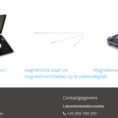
et I
magnetische staaf om
Magneetroer
magneetroerstaafjes op te pakken
digital)
Contactgegevens
Laboratoriumdiscounter
en
+31 255 700 210