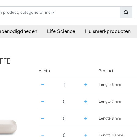
mbenodigdheden
Life Science
Huismerkproducten
TFE
Aantal
Product
Lengte 5 mm
Lengte 7 mm
Lengte 8 mm
Lengte 10 mm