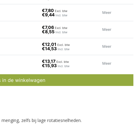
€7,80
Excl. btw
Meer
€9,44
Incl. btw
€7,06
Excl. btw
Meer
€8,55
Incl. btw
€12,01
Excl. btw
Meer
€14,53
Incl. btw
 all
€13,17
Excl. btw
Meer
€15,93
Incl. btw
s in de winkelwagen
e
menging, zelfs bij lage rotatiesnelheden.