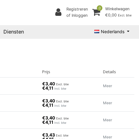
0
Winkelwagen
Registreren
€0,00
of Inloggen
Excl. btw
Diensten
Nederlands
Prijs
Details
€3,40
Excl. btw
Meer
€4,11
Incl. btw
€3,40
Excl. btw
Meer
€4,11
Incl. btw
€3,40
Excl. btw
Meer
€4,11
Incl. btw
€3,43
Excl. btw
Meer