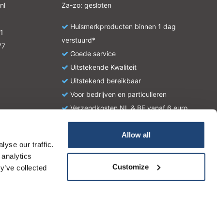
nl
Za-zo: gesloten
Huismerkproducten binnen 1 dag
1
verstuurd*
77
Goede service
Uitstekende Kwaliteit
Uitstekend bereikbaar
Voor bedrijven en particulieren
Verzendkosten NL & BE vanaf 6 euro
Allow all
yse our traffic.
atie en zijn geen handleiding of omschrijving hoe u het
 analytics
tionale wetgeving omtrent het gebruik van chemicaliën.
Customize
y’ve collected
Dit bericht verbergen
Meer over cookies »