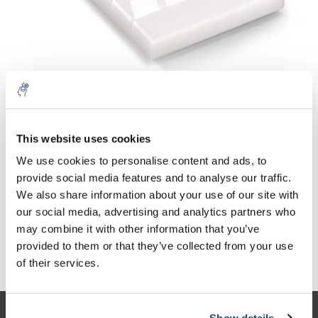
Aantal
Product
Prijs
Details
This website uses cookies
€51,17
We use cookies to personalise content and ads, to
Excl. btw
Meer
1 Stuks
€61,92
provide social media features and to analyse our traffic.
Incl. btw
We also share information about your use of our site with
Toevoegen aan winkelwagen
our social media, advertising and analytics partners who
may combine it with other information that you’ve
provided to them or that they’ve collected from your use
Informatie
of their services.
Show details