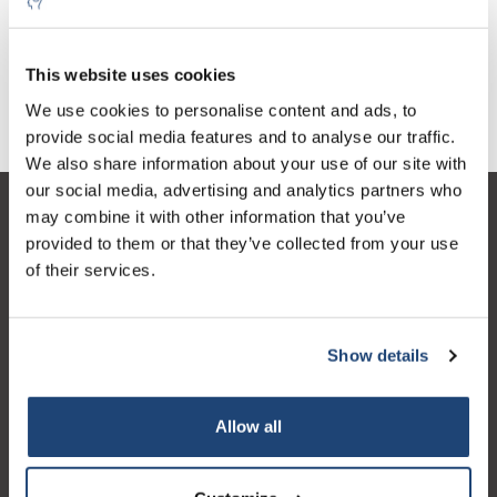
Tetramethylbenzidine
€75,13
Excl. btw
This website uses cookies
We use cookies to personalise content and ads, to
provide social media features and to analyse our traffic.
We also share information about your use of our site with
our social media, advertising and analytics partners who
may combine it with other information that you’ve
Klantenservice
provided to them or that they’ve collected from your use
Mijn account
of their services.
Contactgegevens
Openingstijden
Show details
Allow all
Logo eigendom van TrustPilot