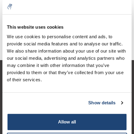
3,3-Diaminobenzidine
tetrahydrochloride
€35,93
This website uses cookies
Excl. btw
We use cookies to personalise content and ads, to
provide social media features and to analyse our traffic.
We also share information about your use of our site with
our social media, advertising and analytics partners who
may combine it with other information that you’ve
provided to them or that they’ve collected from your use
Klantenservice
of their services.
Mijn account
Contactgegevens
Show details
Openingstijden
Allow all