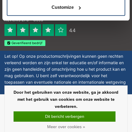
Customize
Logo eigendom van TrustPilot
Reviews 273 - Goed
4.4
Geverifieerd bedrijf
Let op! Op onze productomschrijvingen kunnen geen rechten
verleend worden en zijn enkel ter educatie en/of informatie en
zijn geen handleiding of omschrijving hoe u het product kan en
mag gebruiken. U bent zelf verantwoordelijk voor het
toepassen van eventuele nationale en internationale wetgeving
omtrent het gebruik van chemicaliën.
Door het gebruiken van onze website, ga je akkoord
met het gebruik van cookies om onze website te
Copyright © 2026 - Laboratorium Discounter - All rights reserved - Theme by
verbeteren.
InStijl Media
|
Alle bedragen zijn exclusief BTW
Dit bericht verbergen
Meer over cookies »