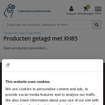
0
Menu
Inloggen
Winkelwagen
Terug naar Tags
|
Tags
XH85
Producten getagd met XH85
Geen producten gevonden!...
Klantenservice
10% discount on your next
order
This website uses cookies
Mijn account
We use cookies to personalise content and ads, to
Contactgegevens
provide social media features and to analyse our traffic.
Sign up for our newsletter to stay
Openingstijden
We also share information about your use of our site with
informed about our new products, and