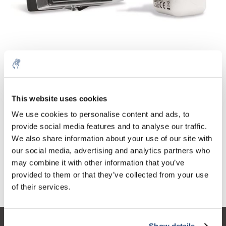
Aantal
Product
Prijs
Details
This website uses cookies
€48,10
We use cookies to personalise content and ads, to
Excl. btw
Meer
1 Stuks
€58,20
provide social media features and to analyse our traffic.
Incl. btw
We also share information about your use of our site with
Toevoegen aan winkelwagen
our social media, advertising and analytics partners who
may combine it with other information that you’ve
provided to them or that they’ve collected from your use
Informatie
of their services.
Show details