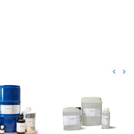
 all
e