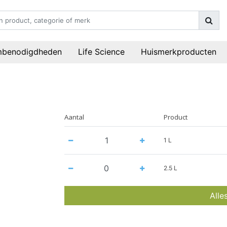
mbenodigdheden
Life Science
Huismerkproducten
Aantal
Product
1 L
2.5 L
Alle