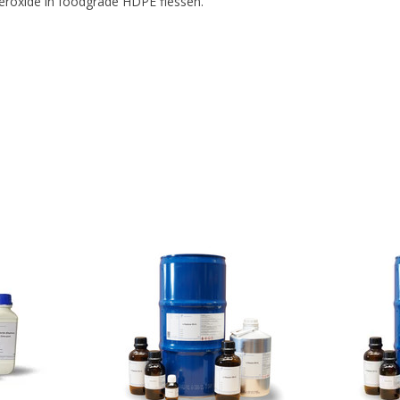
eroxide in foodgrade HDPE flessen.
10% discount on your next order
Sign up for our newsletter to stay informed about our new
ducts, and receive a 10% discount on your next purchase for
chemical products from our own brand 😀
Subscrib
Your discount is valid with a minimum order value of €50.00