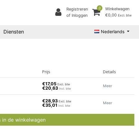
0
Winkelwagen
Registreren
€0,00
of Inloggen
Excl. btw
Diensten
Nederlands
Prijs
Details
€17,05
Excl. btw
Meer
€20,63
Incl. btw
€28,93
Excl. btw
Meer
€35,01
Incl. btw
s in de winkelwagen