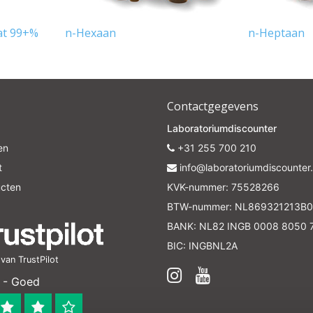
aat 99+%
n-Hexaan
n-Heptaan
Contactgegevens
Laboratoriumdiscounter
en
+31 255 700 210
t
info@laboratoriumdiscounter.
ucten
KVK-nummer: 75528266
BTW-nummer: NL869321213B0
BANK: NL82 INGB 0008 8050 
BIC: INGBNL2A
an TrustPilot
 - Goed