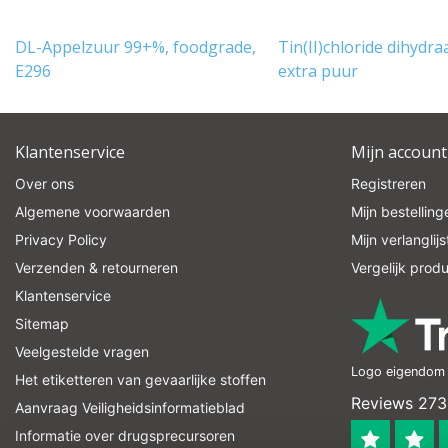
DL-Appelzuur 99+%, foodgrade,
Tin(II)chloride dihydr
E296
extra puur
Klantenservice
Mijn account
Over ons
Registreren
Algemene voorwaarden
Mijn bestelling
Privacy Policy
Mijn verlanglijs
Verzenden & retourneren
Vergelijk prod
Klantenservice
Sitemap
Veelgestelde vragen
Logo eigendom v
Het etiketteren van gevaarlijke stoffen
Reviews 273
Aanvraag Veiligheidsinformatieblad
Informatie over drugsprecursoren