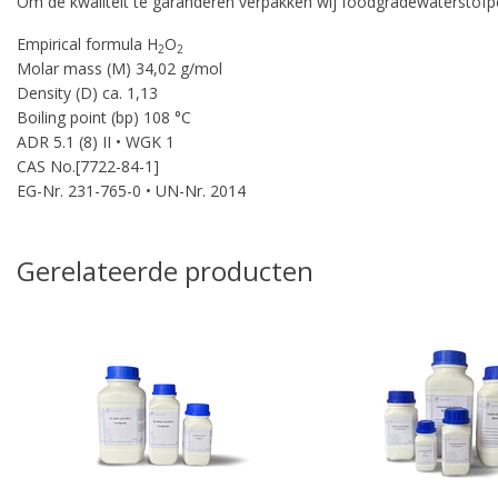
Om de kwaliteit te garanderen verpakken wij foodgradewaterstofp
Empirical formula H
O
2
2
Molar mass (M) 34,02 g/mol
Density (D) ca. 1,13
pro
Boiling point (bp) 108 °C
ADR 5.1 (8) II • WGK 1
CAS No.[7722-84-1]
EG-Nr. 231-765-0 • UN-Nr. 2014
Gerelateerde producten