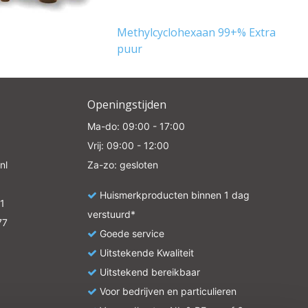
Methylcyclohexaan 99+% Extra
p
puur
Openingstijden
Ma-do: 09:00 - 17:00
Vrij: 09:00 - 12:00
nl
Za-zo: gesloten
Huismerkproducten binnen 1 dag
1
verstuurd*
77
Goede service
Uitstekende Kwaliteit
Uitstekend bereikbaar
Voor bedrijven en particulieren