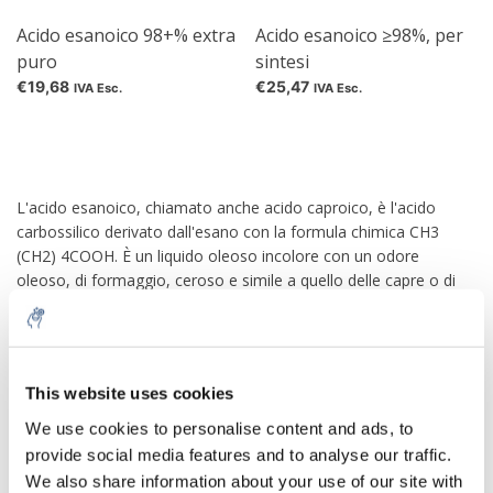
Acido esanoico 98+% extra
Acido esanoico ≥98%, per
puro
sintesi
€19,68
€25,47
IVA Esc.
IVA Esc.
L'acido esanoico, chiamato anche acido caproico, è l'acido
carbossilico derivato dall'esano con la formula chimica CH3
(CH2) 4COOH. È un liquido oleoso incolore con un odore
oleoso, di formaggio, ceroso e simile a quello delle capre o di
altri animali da fattoria. È un acido grasso che si trova
naturalmente in vari grassi e oli animali ed è una delle sostanze
chimiche che conferisce al rivestimento di semi carnosi in
decomposizione del ginkgo il suo caratteristico odore
This website uses cookies
sgradevole. È anche uno dei componenti della vaniglia. L'acido
esanoico è utilizzato principalmente nella preparazione di esteri
We use cookies to personalise content and ads, to
per aromi artificiali e nella produzione di derivati ​​esilici come gli
provide social media features and to analyse our traffic.
esil fenoli. I sali e gli esteri dell'acido esanoico sono noti come
We also share information about your use of our site with