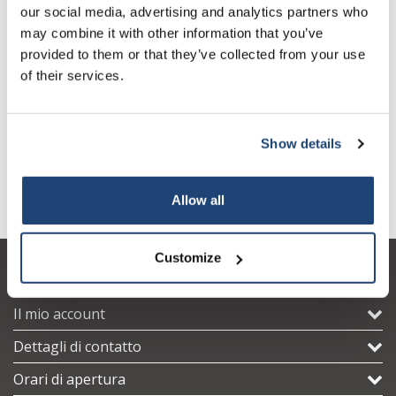
esanoati o caproati.
our social media, advertising and analytics partners who
may combine it with other information that you’ve
Altri due acidi prendono il nome dalle capre: capryl (C8) e caprine
provided to them or that they’ve collected from your use
(C10). Insieme all'acido esanoico, rappresentano il 15% del
of their services.
grasso nel latte di capra.
L'acido caproico, l'acido caprilico e l'acido caprico (il caprin è una
sostanza cristallina o cerosa, mentre gli altri due sono liquidi
Show details
mobili) non sono usati solo per la formazione di esteri ma sono
spesso usati "puri" in: burro, latte, panna, fragola , pane, birra,
noci e altri sapori.
Allow all
Customize
Servizio di assistenza
Il mio account
Dettagli di contatto
Orari di apertura