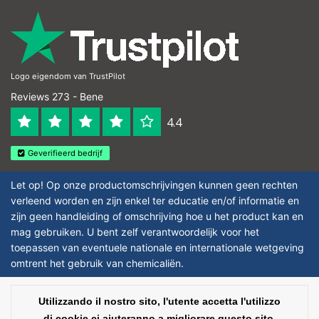
Logo eigendom van TrustPilot
Reviews 273 - Bene
4.4
Geverifieerd bedrijf
Let op! Op onze productomschrijvingen kunnen geen rechten
verleend worden en zijn enkel ter educatie en/of informatie en
zijn geen handleiding of omschrijving hoe u het product kan en
mag gebruiken. U bent zelf verantwoordelijk voor het
toepassen van eventuele nationale en internationale wetgeving
omtrent het gebruik van chemicaliën.
Copyright © 2026 - Laboratorium Discounter | Prodotti da laboratorio a prezzi
Utilizzando il nostro sito, l'utente accetta l'utilizzo
bassi - All rights reserved - Theme by
InStijl Media
|
Tutti i prezzi sono al
di cookie ci aiuteranno a migliorare questo sito.
netto delle imposte