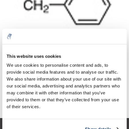
Aantal
Product
Prijs
Details
This website uses cookies
€99,35
We use cookies to personalise content and ads, to
Excl. btw
Meer
1 Stuk
€120,22
provide social media features and to analyse our traffic.
Incl. btw
We also share information about your use of our site with
Toevoegen aan winkelwagen
our social media, advertising and analytics partners who
may combine it with other information that you’ve
provided to them or that they’ve collected from your use
Informatie
of their services.
Show details