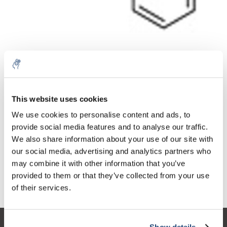
Aantal
Product
Prijs
Details
This website uses cookies
€100,73
We use cookies to personalise content and ads, to
Excl. btw
Meer
1 Stuk
€121,88
provide social media features and to analyse our traffic.
Incl. btw
We also share information about your use of our site with
Toevoegen aan winkelwagen
our social media, advertising and analytics partners who
may combine it with other information that you’ve
provided to them or that they’ve collected from your use
Informatie
of their services.
Show details