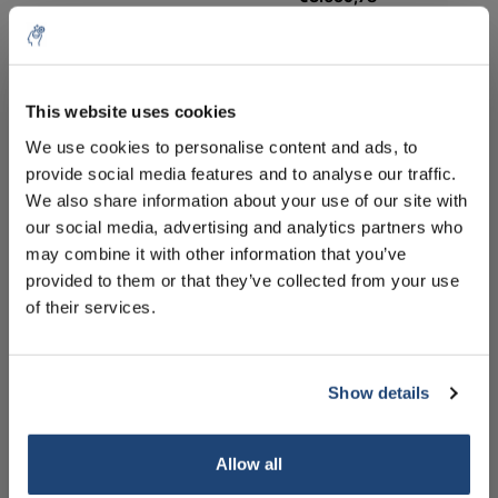
Incl. btw
Alles in de winkelwagen
10% discount on your next
order
This website uses cookies
Staffelkorting
Bestel 2 en bespaar 5%
We use cookies to personalise content and ads, to
provide social media features and to analyse our traffic.
Sign up for our newsletter to stay
Informatie
We also share information about your use of our site with
informed about our new products, and
our social media, advertising and analytics partners who
receive a 10% discount on your next
Handleiding
may combine it with other information that you’ve
purchase for all chemical products from
Technische specificaties
provided to them or that they’ve collected from your use
our own brand 😀
of their services.
Accessoires
Gerelateerde producten
Show details
Subscribe
Allow all
Your discount is valid with a minimum order value of