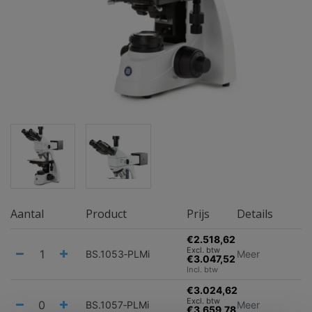
Aantal
Product
Prijs
Details
€2.518,62
Excl. btw
BS.1053‑PLMi
Meer
€3.047,52
Incl. btw
€3.024,62
Excl. btw
BS.1057‑PLMi
Meer
€3.659,78