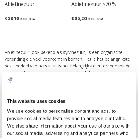
Abietinezuur
Abietinezuur ≥70 %
€39,16
€65,20
Excl. btw
Excl. btw
Abiëtinezuur (ook bekend als sylvinezuur) is een organische
verbinding die veel voorkomt in bomen. Het is het belangrijkste
bestanddeel van harszuur, is het belangrijkste irriterende middel
in dennenhout en hars, geïsoleerd uit colofonium (via
isomerisatie) en is het meest voorkomende van verschillende
nauw verwante organische zuren die het meeste colofonium
vormen, het vaste deel van de oleohars coniferen. De ester of
10% discount on your next
het zout wordt abietate genoemd.
order
This website uses cookies
We use cookies to personalise content and ads, to
Rosin wordt al eeuwenlang gebruikt voor het breeuwen van
schepen. Het wordt ook over de strijkstokken van
provide social media features and to analyse our traffic.
Sign up for our newsletter to stay
muziekinstrumenten gewreven om ze minder glad te maken. In
We also share information about your use of our site with
informed about our new products, and
moderne tijden zijn methoden ontwikkeld voor het verbeteren
our social media, advertising and analytics partners who
receive a 10% discount on your next