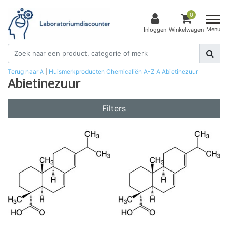
0
Menu
Inloggen
Winkelwagen
Terug naar A
|
Huismerkproducten
Chemicaliën
A-Z
A
Abietinezuur
Abietinezuur
Filters