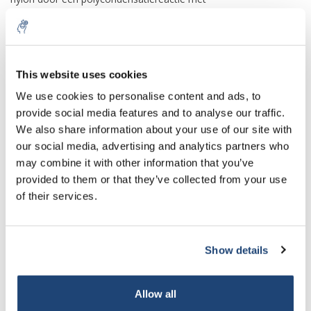
hexamethyleendiamine, waarbij nylon 66 wordt gevormd.
Andere belangrijke toepassingen hebben ook betrekking op
polymeren; het is een monomeer voor de productie van
polyurethaan en de esters ervan zijn weekmakers, vooral in PVC.
This website uses cookies
-In de geneeskunde
We use cookies to personalise content and ads, to
Adipinezuur is verwerkt in matrixtabletten met gereguleerde
provide social media features and to analyse our traffic.
afgifte om pH-onafhankelijke afgifte te verkrijgen voor zowel
We also share information about your use of our site with
zwak basische als zwak zure geneesmiddelen. Het is ook
our social media, advertising and analytics partners who
opgenomen in de polymere bekleding van hydrofiele
monolithische systemen om de intragel-pH te moduleren, wat
may combine it with other information that you’ve
resulteert in een vrijgaveafgifte van een hydrofiel geneesmiddel.
provided to them or that they’ve collected from your use
De desintegratie bij darm pH van de enterische polymeer
of their services.
schellak is gemeld te verbeteren wanneer adipinezuur werd
gebruikt als een porievormend middel zonder de afgifte in de
zure media te beïnvloeden. Andere formuleringen met
Show details
gecontroleerde afgifte omvatten adipinezuur met de bedoeling
een laat-burst-afgifteprofiel te verkrijgen.
Allow all
-In voedingsmiddelen