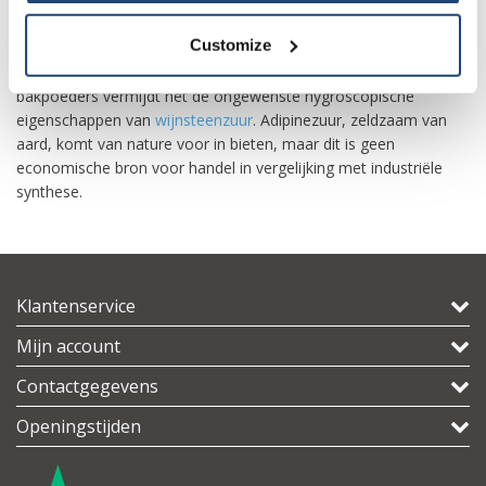
Kleine maar significante hoeveelheden adipinezuur worden
gebruikt als voedselingrediënt als smaak- en geleerhulpmiddel.
Customize
Het wordt gebruikt in sommige antacida tegen
calciumcarbonaat
om ze zuur te maken. Als zuurmiddel in
bakpoeders vermijdt het de ongewenste hygroscopische
eigenschappen van
wijnsteenzuur
. Adipinezuur, zeldzaam van
aard, komt van nature voor in bieten, maar dit is geen
economische bron voor handel in vergelijking met industriële
synthese.
Klantenservice
Mijn account
Contactgegevens
Openingstijden