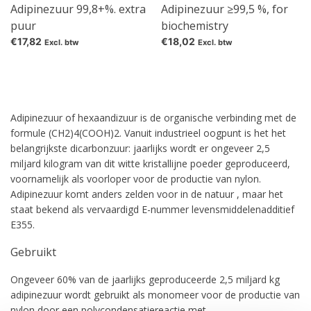
Adipinezuur 99,8+%. extra
Adipinezuur ≥99,5 %, for
puur
biochemistry
€17,82
€18,02
Excl. btw
Excl. btw
Adipinezuur of hexaandizuur is de organische verbinding met de
formule (CH2)4(COOH)2. Vanuit industrieel oogpunt is het het
belangrijkste dicarbonzuur: jaarlijks wordt er ongeveer 2,5
miljard kilogram van dit witte kristallijne poeder geproduceerd,
voornamelijk als voorloper voor de productie van nylon.
Adipinezuur komt anders zelden voor in de natuur , maar het
staat bekend als vervaardigd E-nummer levensmiddelenadditief
E355.
Gebruikt
Ongeveer 60% van de jaarlijks geproduceerde 2,5 miljard kg
adipinezuur wordt gebruikt als monomeer voor de productie van
nylon door een polycondensatiereactie met