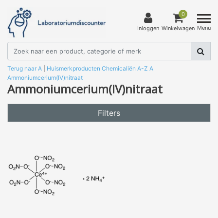
0
Menu
Inloggen
Winkelwagen
Terug naar A
|
Huismerkproducten
Chemicaliën
A-Z
A
Ammoniumcerium(IV)nitraat
Ammoniumcerium(IV)nitraat
Filters