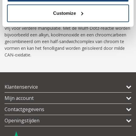
Your discount is valid with a minimum order value of
€50.00
CAN wordt traditioneel gebruikt om organische liganden uit
Customize
metaalcarbonylen vrij te maken. Daarbij wordt het metaal
geoxideerd, wordt CO ontwikkeld en komt het organische ligand
vrij voor verdere manipulatie. Met de Wulff-Dötz-reactie worden
bijvoorbeeld een alkyn, koolmonoxide en een chroomcarbeen
gecombineerd om een ​​half-sandwichcomplex van chroom te
vormen en kan het fenolligand worden geïsoleerd door milde
CAN-oxidatie.
Klantenservice
Mijn account
Contactgegevens
Openingstijden