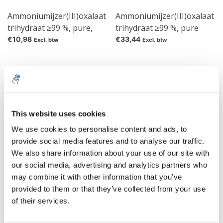
Ammoniumijzer(III)oxalaat
Ammoniumijzer(III)oxalaat
trihydraat ≥99 %, pure,
trihydraat ≥99 %, pure
Approx 13% Fe
€10,98
€33,44
Excl. btw
Excl. btw
IJzer(III)ammoniumoxalaat is het ammoniumzout van het
anionische trisoxalaat-coördinatiecomplex van ijzer (III). Het is
This website uses cookies
een voorloper van ijzeroxiden, diverse coördinatiepolymeren en
Pruisisch blauw.Dit laatste gedrag is relevant voor de
We use cookies to personalise content and ads, to
vervaardiging van blauwdrukpapier.
provide social media features and to analyse our traffic.
We also share information about your use of our site with
AmmoniumIJzer(III)oxalaat is een groene kristallijne verbinding
our social media, advertising and analytics partners who
die gemakkelijk oplosbaar is in water.
may combine it with other information that you’ve
Het Fe3 + -ion is achtvlakkig gecomplexeerd door drie oxalaat-
provided to them or that they’ve collected from your use
dianionen. De resulterende lading van het complex van −3 wordt
of their services.
gecompenseerd door drie ammoniumionen.