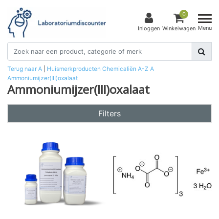
0
Menu
Inloggen
Winkelwagen
Terug naar A
|
Huismerkproducten
Chemicaliën
A-Z
A
Ammoniumijzer(III)oxalaat
Ammoniumijzer(III)oxalaat
Filters