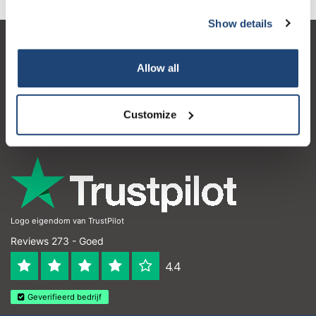
Show details
Klantenservice
Allow all
Mijn account
Contactgegevens
Customize
Openingstijden
Logo eigendom van TrustPilot
Reviews 273 - Goed
4.4
Geverifieerd bedrijf