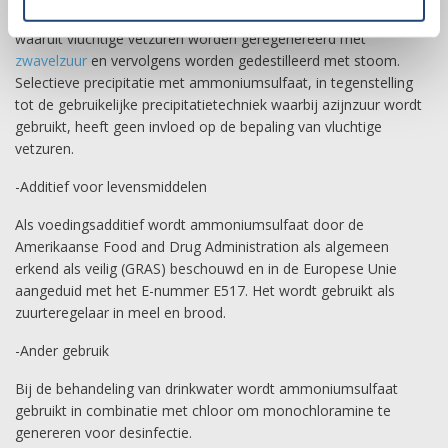
ammoniumsulfaatoplossing, die een heldere vloeistof achterlaat
waaruit vluchtige vetzuren worden geregenereerd met
zwavelzuur
en vervolgens worden gedestilleerd met stoom.
Selectieve precipitatie met ammoniumsulfaat, in tegenstelling
tot de gebruikelijke precipitatietechniek waarbij azijnzuur wordt
gebruikt, heeft geen invloed op de bepaling van vluchtige
vetzuren.
-Additief voor levensmiddelen
Als voedingsadditief wordt ammoniumsulfaat door de
Amerikaanse Food and Drug Administration als algemeen
erkend als veilig (GRAS) beschouwd en in de Europese Unie
aangeduid met het E-nummer E517. Het wordt gebruikt als
zuurteregelaar in meel en brood.
-Ander gebruik
Bij de behandeling van drinkwater wordt ammoniumsulfaat
gebruikt in combinatie met chloor om monochloramine te
genereren voor desinfectie.