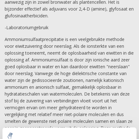
aanwezig zijn in zowel bronwater als plantencellen. Het is
bijzonder effectief als adjuvans voor 2,4-D (amine), glyfosaat en
glufosinaatherbiciden.
-Laboratoriumgebruik
Ammoniumsulfaatprecipitatie is een veelgebruikte methode
voor eiwitzuivering door neerslag. Als de ionsterkte van een
oplossing toeneemt, neemt de oplosbaarheid van eiwitten in die
oplossing af. Ammoniumsulfaat is door zijn ionische aard zeer
goed oplosbaar in water en kan daardoor eiwitten "neerslaan"
door neerslag. Vanwege de hoge diëlektrische constante van
water zijn de gedissocieerde zoutionen, namelijk kationisch
ammonium en anionisch sulfaat, gemakkelijk oplosbaar in
hydratatieschalen van watermoleculen. De betekenis van deze
stof bij de zuivering van verbindingen vloeit voort uit het
vermogen ervan om meer gehydrateerd te worden in
vergelijking met relatief meer niet-polaire moleculen en dus
smelten de gewenste niet-polaire moleculen samen en slaan ze
neer in geconcentreerde vorm uit de oplossing. Deze methode
wordt uitzouten genoemd en vereist het gebruik van hoge