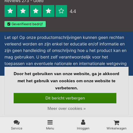
Reviews 273 - Goed
4.4
Geverifieerd bedrijf
Let op! Op onze productomschrijvingen kunnen geen rechten
verleend worden en zijn enkel ter educatie en/of informatie en
zijn geen handleiding of omschrijving hoe u het product kan en
mag gebruiken. U bent zelf verantwoordelijk voor het
toepassen van eventuele nationale en internationale wetgeving
omtrent het gebruik van chemicaliën.
Door het gebruiken van onze website, ga je akkoord
met het gebruik van cookies om onze website te
Copyright © 2026 - Laboratorium Discounter - All rights reserved - Theme by
verbeteren.
InStijl Media
|
Alle bedragen zijn exclusief BTW
Dit bericht verbergen
Meer over cookies »
Service
Menu
Inloggen
Winkelwagen