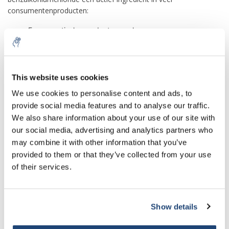
consumentenproducten:
Farmaceutische producten zoals oog-, oor- en
neusdruppels of sprays, als conserveermiddel
Producten voor persoonlijke verzorging, zoals
10% discount on your next
handdesinfecterende middelen, vochtige doekjes,
shampoos, zeep, deodorants en cosmetica
order
This website uses cookies
Huid antiseptica en wondsprays, zoals Bactine.
We use cookies to personalise content and ads, to
Keeltabletten en mondspoelingen, als biocide
provide social media features and to analyse our traffic.
Sign up for our newsletter to stay
Zaaddodende crèmes
We also share information about your use of our site with
informed about our new products, and
Vrij verkrijgbare behandelingen met één applicatie voor
our social media, advertising and analytics partners who
herpes, koortsblaasjes en koortsblaasjes, zoals RELEEV
receive a 10% discount on your next
may combine it with other information that you’ve
en Viroxyn
purchase for all chemical products from
Behandeling van brandwonden en zweren
provided to them or that they’ve collected from your use
our own brand 😀
Sproei desinfectiemiddelen voor het reinigen van harde
of their services.
oppervlakken
Reinigingsmiddelen voor vloeren en harde oppervlakken
als desinfectiemiddel, zoals Lysol en Dettol antibacteriële
Show details
spray en doekjes.
Subscribe
Algenbestrijdingsmiddelen voor het verwijderen van