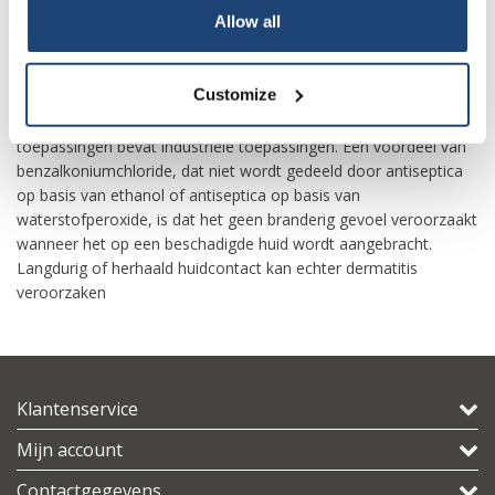
algen, mos, korstmossen van paden, dakpannen,
Allow all
zwembaden, metselwerk, enz.
Your discount is valid with a minimum order value of
€50.00
Benzalkoniumchloride wordt ook gebruikt in veel niet-
Customize
consumentenprocessen en -producten, ook als een actief
ingrediënt bij chirurgische desinfectie. Een uitgebreide lijst met
toepassingen bevat industriële toepassingen. Een voordeel van
benzalkoniumchloride, dat niet wordt gedeeld door antiseptica
op basis van ethanol of antiseptica op basis van
waterstofperoxide, is dat het geen branderig gevoel veroorzaakt
wanneer het op een beschadigde huid wordt aangebracht.
Langdurig of herhaald huidcontact kan echter dermatitis
veroorzaken
Klantenservice
Mijn account
Contactgegevens