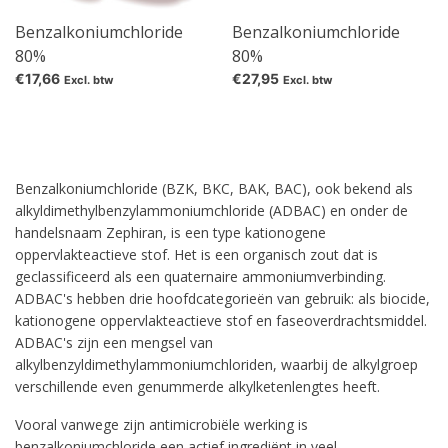
Benzalkoniumchloride
Benzalkoniumchloride
80%
80%
€17,66
€27,95
Excl. btw
Excl. btw
Benzalkoniumchloride (BZK, BKC, BAK, BAC), ook bekend als
alkyldimethylbenzylammoniumchloride (ADBAC) en onder de
handelsnaam Zephiran, is een type kationogene
oppervlakteactieve stof. Het is een organisch zout dat is
geclassificeerd als een quaternaire ammoniumverbinding.
ADBAC's hebben drie hoofdcategorieën van gebruik: als biocide,
kationogene oppervlakteactieve stof en faseoverdrachtsmiddel.
ADBAC's zijn een mengsel van
alkylbenzyldimethylammoniumchloriden, waarbij de alkylgroep
verschillende even genummerde alkylketenlengtes heeft.
Vooral vanwege zijn antimicrobiële werking is
benzalkoniumchloride een actief ingrediënt in veel