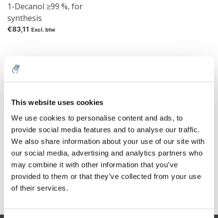
1-Decanol ≥99 %, for
synthesis
€83,11
Excl. btw
1-Decanol is een vetalcohol met rechte keten met tien
koolstofatomen en de molecuulformule C10H21OH. Het is een
This website uses cookies
kleurloze tot lichtgele stroperige vloeistof die onoplosbaar is in
water en een aromatische geur heeft. De grensvlakspanning
We use cookies to personalise content and ads, to
tegen water bij 20 ° C is 8,97 mN /m.
provide social media features and to analyse our traffic.
We also share information about your use of our site with
Decanol wordt gebruikt bij de vervaardiging van weekmakers,
our social media, advertising and analytics partners who
smeermiddelen, oppervlakteactieve stoffen en oplosmiddelen.
may combine it with other information that you’ve
Het vermogen om de huid te doordringen heeft ertoe geleid dat
het werd onderzocht als een penetratieversterker voor
provided to them or that they’ve collected from your use
transdermale medicijnafgifte.
of their services.