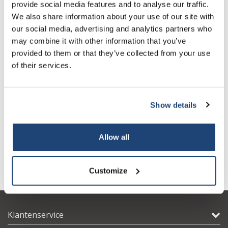
provide social media features and to analyse our traffic.
Sign up for our newsletter to stay
kunststoffen, levensmiddelenadditieven en farmaceutische
We also share information about your use of our site with
informed about our new products, and
producten.
our social media, advertising and analytics partners who
receive a 10% discount on your next
-Farmaceutisch
may combine it with other information that you’ve
purchase for all chemical products from
provided to them or that they’ve collected from your use
our own brand 😀
Er zijn decanoaat estergeneesmiddelen van verschillende
of their services.
geneesmiddelen beschikbaar. Omdat decaanzuur een vetzuur is,
zal het vormen van een zout of ester met een medicijn de
lipofiliciteit en affiniteit voor vetweefsel vergroten. Aangezien de
distributie van een geneesmiddel uit vetweefsel gewoonlijk traag
Show details
is, kan men een langwerkende injecteerbare vorm van een
Subscribe
geneesmiddel ontwikkelen (een depotinjectie genoemd) door de
Allow all
decanoaatvorm te gebruiken. Enkele voorbeelden van
geneesmiddelen die beschikbaar zijn als decanoaatester zijn
Your discount is valid with a minimum order value of
€50.00
nandrolon, fluphenazine, bromperidol en haloperidol
Customize
Klantenservice