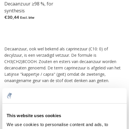
Decaanzuur ≥98 %, for
synthesis
€30,44
Excl. btw
Decaanzuur, ook wel bekend als caprinezuur (C10: 0) of
decylzuur, is een verzadigd vetzuur. De formule is
CH3(CH2)8COOH. Zouten en esters van decaanzuur worden
decanoaten genoemd. De term caprinezuur is afgeleid van het
Latijnse "kappertje / capra" (geit) omdat de zweterige,
onaangename geur van de stof doet denken aan geiten.
Toepassingen
Decaanzuur wordt gebruikt bij de productie van esters voor
10% discount on your next
kunstmatige fruitsmaken en parfums. Het wordt ook gebruikt als
order
This website uses cookies
tussenproduct in chemische syntheses. Het wordt gebruikt in
organische synthese en industrieel bij de vervaardiging van
We use cookies to personalise content and ads, to
parfums, smeermiddelen, vetten, rubber, kleurstoffen,