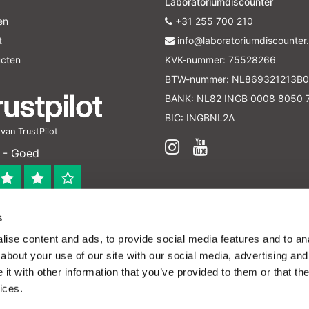
Laboratoriumdiscounter
en
+31 255 700 210
t
info@laboratoriumdiscounter.
ucten
KVK-nummer: 75528266
BTW-nummer: NL869321213B0
BANK: NL82 INGB 0008 8050 
BIC: INGBNL2A
an TrustPilot
 - Goed
s
 bedrijf
ise content and ads, to provide social media features and to anal
en verleend worden en zijn enkel ter educatie en/of inform
about your use of our site with our social media, advertising and
ijk voor het toepassen van eventuele nationale en interna
t with other information that you’ve provided to them or that the
ices.
Theme by
InStijl Media
|
Alle bedragen zijn exclusief