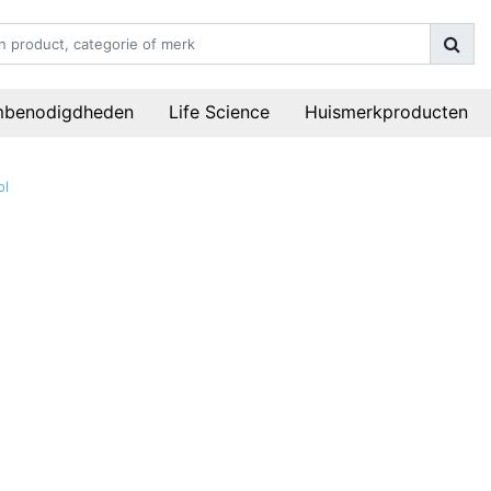
mbenodigdheden
Life Science
Huismerkproducten
ol