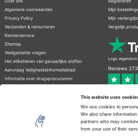
Over ons
Registreren
Algemene voorwaarden
Mijn bestelling
Privacy Policy
Mijn verlanglijs
Verzenden & retourneren
Vergelijk prod
Klantenservice
Sitemap
Veelgestelde vragen
Logo eigendom v
Het etiketteren van gevaarlijke stoffen
Reviews 273
Aanvraag Veiligheidsinformatieblad
Informatie over drugsprecursoren
informatie over explosievenprecursoren
4.4
RSS-feed
This website uses cookie
Geverifieerd
We use cookies to personal
Let op! Op onze productomschrijvingen kunnen geen recht
We also share information 
product kan en mag gebruiken. U bent zelf verantwoordel
partners who may combine i
from your use of their serv
Copyright © 2026 - Laboratorium Discounter - All rights reserved - 