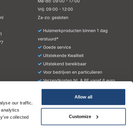
Ma-do: 09:00 - 17:00
Vrij: 09:00 - 12:00
nl
Za-zo: gesloten
Huismerkproducten binnen 1 dag
1
verstuurd*
77
Goede service
Uitstekende Kwaliteit
Uitstekend bereikbaar
Voor bedrijven en particulieren
Verzendkosten NL & BE vanaf 6 euro
Allow all
yse our traffic.
atie en zijn geen handleiding of omschrijving hoe u het
 analytics
tionale wetgeving omtrent het gebruik van chemicaliën.
Customize
y’ve collected