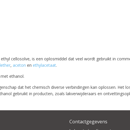
hyl cellosolve, is een oplosmiddel dat veel wordt gebruikt in commerc
lether
,
aceton
en
ethylacetaat
.
 met ethanol.
genschap dat het chemisch diverse verbindingen kan oplossen. Het lost 
hanol gebruikt in producten, zoals lakverwijderaars en ontvettingsop
Contactgegevens