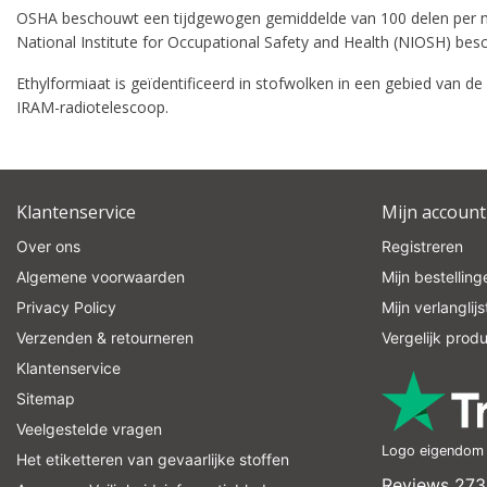
OSHA beschouwt een tijdgewogen gemiddelde van 100 delen per milj
National Institute for Occupational Safety and Health (NIOSH) be
Ethylformiaat is geïdentificeerd in stofwolken in een gebied van 
IRAM-radiotelescoop.
Klantenservice
Mijn account
Over ons
Registreren
Algemene voorwaarden
Mijn bestelling
Privacy Policy
Mijn verlanglijs
Verzenden & retourneren
Vergelijk prod
Klantenservice
Sitemap
Veelgestelde vragen
Logo eigendom v
Het etiketteren van gevaarlijke stoffen
Reviews 273