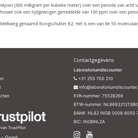
oen (300 milligram per kubieke meter) over een periode van acht uur
schouwt ook een tijdgewogen gemiddelde van 100 ppm over een periode
Your discount is valid with a minimum order value of €50.00
de Melkweg genaamd Boogschutter B2. Het is een van de 50 moleculair
Contactgegevens
Laboratoriumdiscounter
en
+31 255 700 210
t
info@laboratoriumdiscounter.
ucten
KVK-nummer: 75528266
BTW-nummer: NL869321213B0
BANK: NL82 INGB 0008 8050 
BIC: INGBNL2A
an TrustPilot
 - Goed