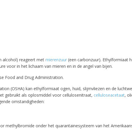
n alcohol) reageert met
mierenzuur
(een carbonzuur). Ethylformiaat he
e voor in het lichaam van mieren en in de angel van bijen.
10% discount on your next order
se Food and Drug Administration.
ion (OSHA) kan ethylformiaat ogen, huid, slijmvliezen en de luchtwe
Sign up for our newsletter to stay informed about our new
et gebruikt als oplosmiddel voor cellulosenitraat,
celluloseacetaat
, o
ducts, and receive a 10% discount on your next purchase for
lgende omstandigheden:
chemical products from our own brand 😀
Subscrib
f voor methylbromide onder het quarantainesysteem van het Amerikaan