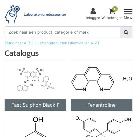
0
Menu
Inloggen
Winkelwagen
Terug naar A-Z
|
Huismerkproducten
Chemicaliën
A-Z
F
Catalogus
Fast Sulphon Black F
Fenantroline