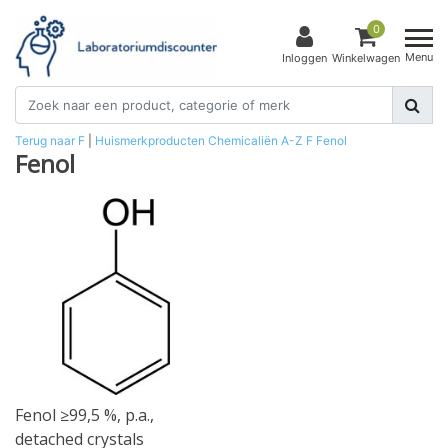
0
Menu
Inloggen
Winkelwagen
Terug naar F
|
Huismerkproducten
Chemicaliën
A-Z
F
Fenol
Fenol
Fenol ≥99,5 %, p.a.,
detached crystals