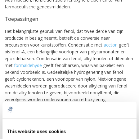
farmaceutische geneesmiddelen.
Toepassingen
Het belangrijkste gebruik van fenol, dat twee derde van zijn
productie in beslag neemt, betreft de conversie naar
precursoren voor kunststoffen. Condensatie met
aceton
geeft
bisfenol-A, een belangrijke voorloper van polycarbonaten en
epoxideharsen. Condensatie van fenol, alkylfenolen of difenolen
met
formaldehyde
geeft fenolharsen, waarvan bakeliet een
bekend voorbeeld is. Gedeeltelijke hydrogenering van fenol
geeft cyclohexanon, een voorloper van nylon. Niet-ionogene
wasmiddelen worden geproduceerd door alkylering van fenol
om de alkylfenolen te geven, bijvoorbeeld nonylfenol, die
vervolgens worden onderworpen aan ethoxylering.
Fenol is ook een veelzijdige voorloper van een grote
verzameling geneesmiddelen, met name aspirine, maar ook veel
10% discount on your next
herbiciden en farmaceutische geneesmiddelen.
order
This website uses cookies
Fenol is een component in de extractietechniek vloeistof-