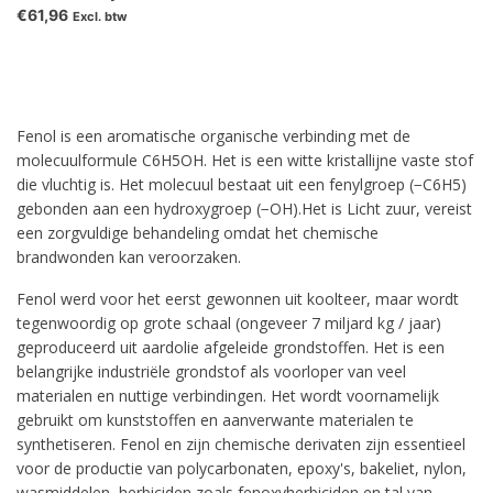
€61,96
Excl. btw
Fenol is een aromatische organische verbinding met de
molecuulformule C6H5OH. Het is een witte kristallijne vaste stof
die vluchtig is. Het molecuul bestaat uit een fenylgroep (−C6H5)
gebonden aan een hydroxygroep (−OH).Het is Licht zuur, vereist
een zorgvuldige behandeling omdat het chemische
brandwonden kan veroorzaken.
Fenol werd voor het eerst gewonnen uit koolteer, maar wordt
tegenwoordig op grote schaal (ongeveer 7 miljard kg / jaar)
geproduceerd uit aardolie afgeleide grondstoffen. Het is een
belangrijke industriële grondstof als voorloper van veel
materialen en nuttige verbindingen. Het wordt voornamelijk
gebruikt om kunststoffen en aanverwante materialen te
synthetiseren. Fenol en zijn chemische derivaten zijn essentieel
voor de productie van polycarbonaten, epoxy's, bakeliet, nylon,
wasmiddelen, herbiciden zoals fenoxyherbiciden en tal van