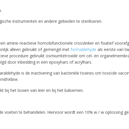
.
gische instrumenten en andere gebieden te steriliseren.
een amine-reactieve homobifunctionele crosslinker en fixatief voora
onlijk alleen gebruikt of gemengd met
formaldehyde
als eerste van t
xatieve procedure gebruikt osmiumtetroxide om cel- en organelmembraa
olgd door inbedding in een epoxyhars of acrylhars.
raldehyde is de inactivering van bacteriële toxines om toxoïde vaccin
mithKline.
 bij het looien van leer en bij het balsemen.
e voeten te behandelen. Hiervoor wordt een 10% w / w oplossing gebr