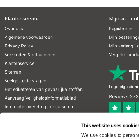
Klantenservice
Mijn account
Over ons
Registreren
Algemene voorwaarden
Mijn bestelling
Privacy Policy
Mijn verlanglijs
Verzenden & retourneren
Vergelijk prod
Klantenservice
Sitemap
Veelgestelde vragen
Logo eigendom v
Het etiketteren van gevaarlijke stoffen
Reviews 273
Aanvraag Veiligheidsinformatieblad
Informatie over drugsprecursoren
informatie over explosievenprecursoren
4.4
RSS-feed
This website uses cookie
Geverifieerd
We use cookies to personal