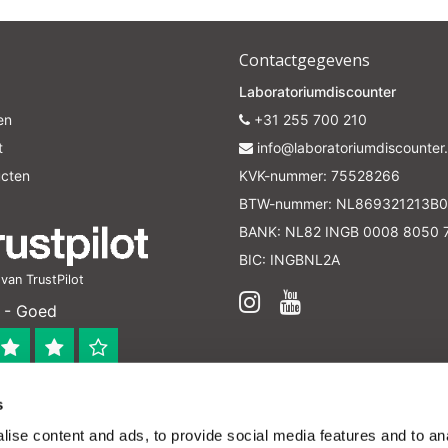
Contactgegevens
Laboratoriumdiscounter
en
+31 255 700 210
t
info@laboratoriumdiscounter.
ucten
KVK-nummer: 75528266
BTW-nummer: NL869321213B0
BANK: NL82 INGB 0008 8050 
BIC: INGBNL2A
an TrustPilot
 - Goed
s
 bedrijf
ise content and ads, to provide social media features and to anal