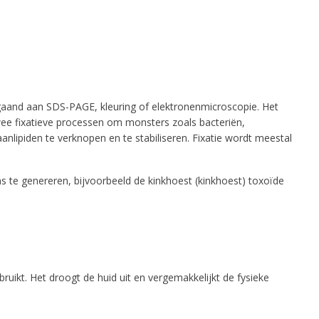
fgaand aan SDS-PAGE, kleuring of elektronenmicroscopie. Het
wee fixatieve processen om monsters zoals bacteriën,
nlipiden te verknopen en te stabiliseren. Fixatie wordt meestal
s te genereren, bijvoorbeeld de kinkhoest (kinkhoest) toxoïde
uikt. Het droogt de huid uit en vergemakkelijkt de fysieke