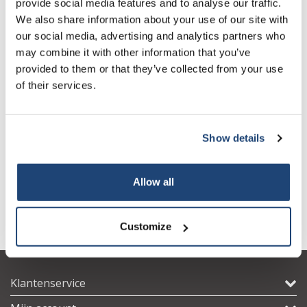
provide social media features and to analyse our traffic.
We also share information about your use of our site with
Naast het algemene gebruik als een veilige bron van hydrazine,
our social media, advertising and analytics partners who
wordt de verbinding gebruikt als katalysator bij het maken van
may combine it with other information that you’ve
vezels uit acetaat, bij de analyse en synthese van mineralen en
provided to them or that they’ve collected from your use
bij het testen op arseen in metalen.
of their services.
Medisch gebruik
Hydrazinesulfaat kan worden gebruikt als fungicide en
Show details
antisepticum.
Hydrazinesulfaat is gebruikt als alternatieve medische
behandeling voor het verlies van eetlust (anorexia) en snel
Allow all
gewichtsverlies (cachexie), die vaak met kanker worden
geassocieerd.
Customize
Klantenservice