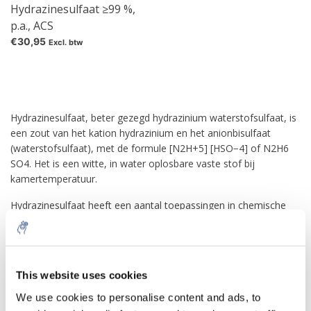
Hydrazinesulfaat ≥99 %,
p.a., ACS
€30,95
Excl. btw
Hydrazinesulfaat, beter gezegd hydrazinium waterstofsulfaat, is
een zout van het kation hydrazinium en het anionbisulfaat
(waterstofsulfaat), met de formule [N2H+5] [HSO−4] of N2H6
SO4. Het is een witte, in water oplosbare vaste stof bij
kamertemperatuur.
Hydrazinesulfaat heeft een aantal toepassingen in chemische
laboratoria en in de chemische industrie, waaronder analytische
chemie en de synthese van organische verbindingen. Bij die
toepassingen heeft het gewoonlijk de voorkeur boven zuiver
hydrazine, omdat het niet vluchtig is en bij opslag minder
This website uses cookies
vatbaar is voor atmosferische oxidatie.
We use cookies to personalise content and ads, to
Laboratorium- en industrieel gebruik