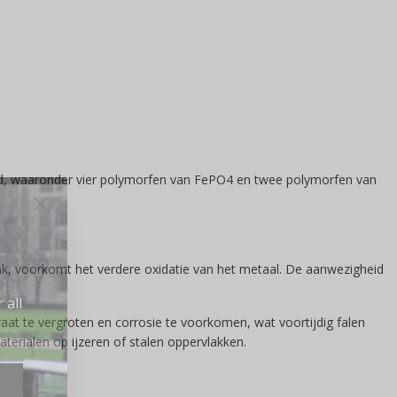
ekend, waaronder vier polymorfen van FePO4 en twee polymorfen van
lak, voorkomt het verdere oxidatie van het metaal. De aanwezigheid
 all
raat te vergroten en corrosie te voorkomen, wat voortijdig falen
erialen op ijzeren of stalen oppervlakken.
e