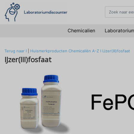
Chemicalien
Laboratoriu
Terug naar I
|
Huismerkproducten
Chemicaliën
A-Z
I
IJzer(III)fosfaat
IJzer(III)fosfaat