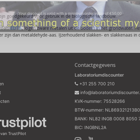
Your discount is valid with a minimum order value of €50.00
zijn goedgekeurd voor gebruik in de biologische landbouw.
 zoals
EDTA
, logen zware metalen uit de bodem in het grondwater. Het
iger zijn dan metaldehyde-aas. IJzerhoudend slakken- en slakkenaas in
Contactgegevens
Laboratoriumdiscounter
en
+31 255 700 210
t
info@laboratoriumdiscounter.
ucten
KVK-nummer: 75528266
BTW-nummer: NL869321213B0
BANK: NL82 INGB 0008 8050 
BIC: INGBNL2A
an TrustPilot