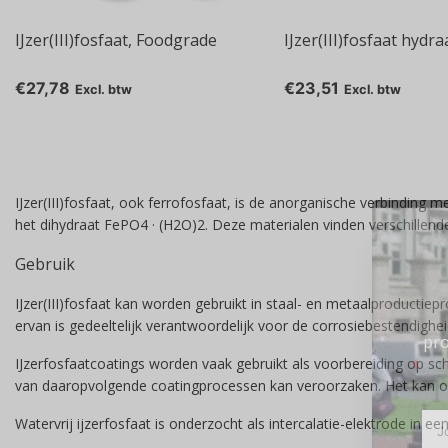
IJzer(III)fosfaat, Foodgrade
IJzer(III)fosfaat hydra
€27,78
€23,51
Excl. btw
Excl. btw
IJzer(III)fosfaat, ook ferrofosfaat, is de anorganische verbindin
het dihydraat FePO4 · (H2O)2. Deze materialen vinden verschillend
Gebruik
IJzer(III)fosfaat kan worden gebruikt in staal- en metaalproducti
ervan is gedeeltelijk verantwoordelijk voor de corrosiebestendigheid
pro
IJzerfosfaatcoatings worden vaak gebruikt als voorbereiding op sch
van daaropvolgende coatingprocessen kan veroorzaken. Het kan ook
Watervrij ijzerfosfaat is onderzocht als intercalatie-elektrode in e