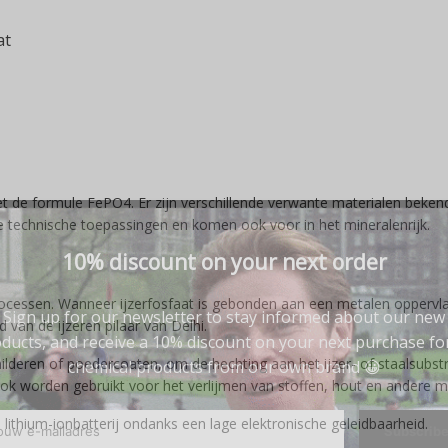
at
g met de formule FePO4. Er zijn verschillende verwante materialen b
e technische toepassingen en komen ook voor in het mineralenrijk.
10% discount on your next order
eprocessen. Wanneer ijzerfosfaat is gebonden aan een metalen opperv
Sign up for our newsletter to stay informed about our new
 van de ijzeren pilaar van Delhi.
ducts, and receive a 10% discount on your next purchase for
ilderen of poedercoaten, om de hechting aan het ijzer- of staalsubst
chemical products from our own brand 😀
 worden gebruikt voor het verlijmen van stoffen, hout en andere mat
en lithium-ionbatterij ondanks een lage elektronische geleidbaarheid.
Subscrib