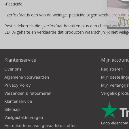
-Pesticide
IJzerfosfaat is een van de weinige pesticide tegen weekdieren die 
Pesticidekorrels die ijzerfosfaat bevatten plus een chelaatvormer,
EDTA-gehalte en verklaarde dat producten waarschijnlijk niet veil
Klantenservice
Mijn account
Over ons
Registreren
Algemene voorwaarden
Mijn bestelling
Privacy Policy
Mijn verlanglijs
Verzenden & retourneren
Vergelijk prod
Klantenservice
Sitemap
Veelgestelde vragen
Logo eigendom v
Het etiketteren van gevaarlijke stoffen