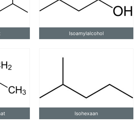
t
Isoamylalcohol
 all
e
aat
Isohexaan