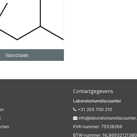
Isooctaan
Contactgegevens
Laboratoriumdiscounter
en
+31 255 700 210
t
info@laboratoriumdiscounter.
ucten
KVK-nummer: 75528266
BTW-nummer: NL869321213B0