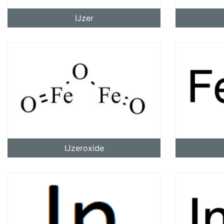
IJzer
IJzeroxide