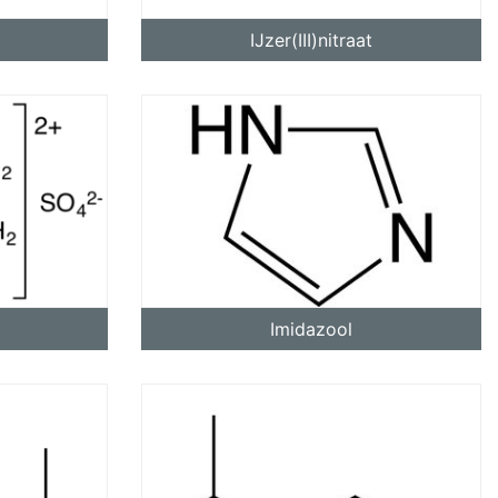
IJzer(III)nitraat
Imidazool