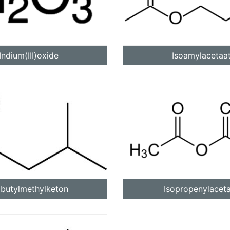
10% discount on your next order
Indium(III)oxide
Isoamylacetaa
Sign up for our newsletter to stay informed about our new
ducts, and receive a 10% discount on your next purchase for
chemical products from our own brand 😀
Subscrib
Your discount is valid with a minimum order value of €50.00
obutylmethylketon
Isopropenylacet