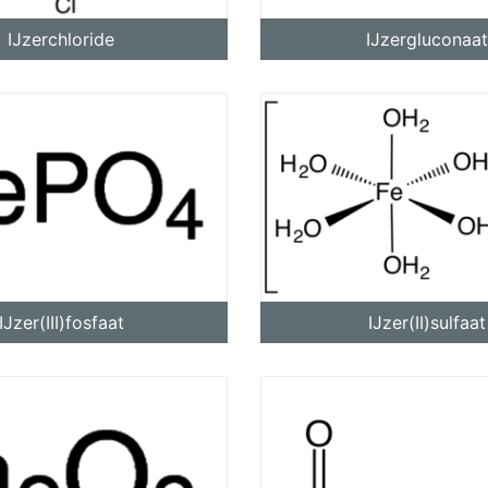
IJzerchloride
IJzergluconaat
IJzer(III)fosfaat
IJzer(II)sulfaat