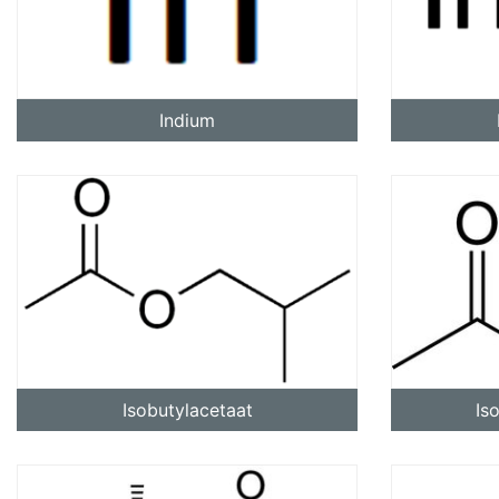
Indium
pro
Isobutylacetaat
Is