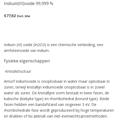
Indium(III)oxide 99,999 %
€77,62
Excl. btw
Indium (III) oxide (In2O3) is een chemische verbinding, een
amfoteeroxide van indium.
Fysieke eigenschappen
-Kristalstructuur
Amorf indiumoxide is onoplosbaar in water maar oplosbaar in
zuren, terwijl kristallijn indiumoxide onoplosbaar is in zowel
water als zuren. De kristallijne vorm bestaat in twee fasen, de
kubische (bixbyite type) en rhombohedral (korund type). Beide
fasen hebben een bandafstand van ongeveer 3 eV. De
rhombohedrale fase wordt geproduceerd bij hoge temperaturen
en drukken of bij gebruik van niet-evenwichtsgroeimethoden.