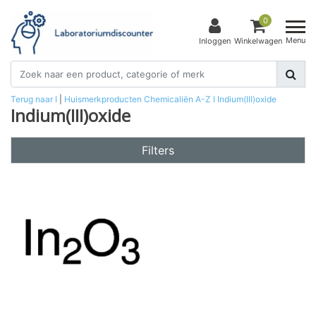
0
Menu
Inloggen
Winkelwagen
Terug naar I
|
Huismerkproducten
Chemicaliën
A-Z
I
Indium(III)oxide
Indium(III)oxide
Filters