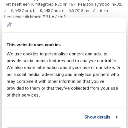
Het heeft een ruimtegroep R3c nr. 167, Pearson-symbool hR30,
a = 0,5487 nm, b = 0,5487 nm, c = 0,57818 nm, Z = 6 en
berekende dichtheid 7,31 g / cm3.
-Geleidbaarheid en magnetisme
Dunne films van met chroom gedoteerd indiumoxide (In2 −
xCrxO3) zijn een magnetische halfgeleider die ferromagnetisme
This website uses cookies
bij hoge temperaturen, eenfasige kristalstructuur en
We use cookies to personalise content and ads, to
halfgeleidergedrag met een hoge concentratie aan
provide social media features and to analyse our traffic.
ladingsdragers vertoont. Het heeft mogelijke toepassingen in
We also share information about your use of our site with
spintronica als materiaal voor spin-injectoren.
our social media, advertising and analytics partners who
Dunne polykristallijne films van met
Zn
gedoteerd indiumoxide
may combine it with other information that you’ve
zijn zeer geleidend (geleidbaarheid ~ 105 S / m) en zelfs
provided to them or that they’ve collected from your use
supergeleidend bij heliumtemperaturen. De supergeleidende
of their services.
overgangstemperatuur Tc hangt af van de doping- en
filmstructuur en is lager dan 3,3 K.
Toepassingen
Show details