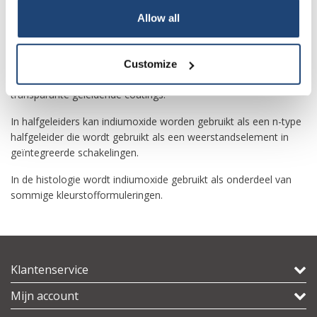
Indiumoxide wordt gebruikt in sommige soorten batterijen,
dunne film infraroodreflectoren transparant voor zichtbaar licht
Allow all
(hete spiegels), sommige optische coatings en sommige
antistatische coatings. In combinatie met
tindioxide
vormt
indiumoxide indiumtinoxide (ook wel tingedoteerd indiumoxide
Customize
of ITO genoemd), een materiaal dat wordt gebruikt voor
transparante geleidende coatings.
In halfgeleiders kan indiumoxide worden gebruikt als een n-type
halfgeleider die wordt gebruikt als een weerstandselement in
geïntegreerde schakelingen.
In de histologie wordt indiumoxide gebruikt als onderdeel van
sommige kleurstofformuleringen.
Klantenservice
Mijn account