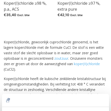
Koper(I)chloride ≥98 %,
Koper(I)chloride ≥97 %,
p.a., ACS
extra pure
€35,40
€42,10
Excl. btw
Excl. btw
Koper(I)chloride, gewoonlijk cuprochloride genoemd, is het
lagere koperchloride met de formule CuCl. De stof is een witte
vaste stof die slecht oplosbaar is in water, maar zeer goed
oplosbaar is in geconcentreerd
zoutzuur
. Onzuivere monsters
zien er groen uit door de aanwezigheid van
koper(II)chloride
(CuCl2).
Koper(I)chloride heeft de kubische zinkblende kristalstructuur bij
omgevingsomstandigheden. Bij verhitting tot 408 ° C verandert
de structuur in zeshoekig. Verschillende andere kristallijne
vormen van CuCl verschijnen onder hoge druk (verschillende
GPa).
Koper(I)chloride is een Lewiszuur, dat volgens het concept Hard-