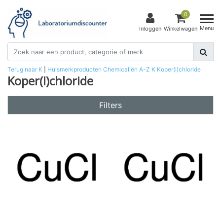
0
Menu
Inloggen
Winkelwagen
Terug naar K
|
Huismerkproducten
Chemicaliën
A-Z
K
Koper(I)chloride
Koper(I)chloride
Filters