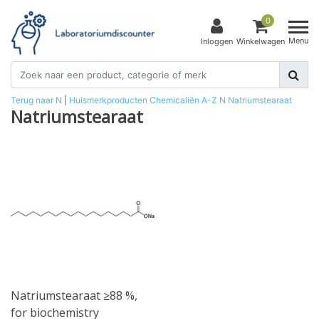
0
Menu
Inloggen
Winkelwagen
Terug naar N
|
Huismerkproducten
Chemicaliën
A-Z
N
Natriumstearaat
Natriumstearaat
Natriumstearaat ≥88 %,
for biochemistry