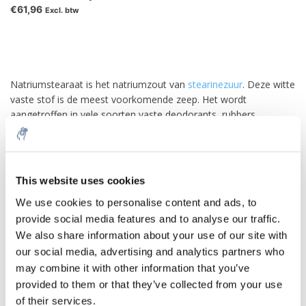
€61,96
Excl. btw
Natriumstearaat is het natriumzout van
stearinezuur
. Deze witte
vaste stof is de meest voorkomende zeep. Het wordt
aangetroffen in vele soorten vaste deodorants, rubbers,
latexverven en inkten. Het is ook een onderdeel van sommige
levensmiddelenadditieven en smaakstoffen.
Kenmerkend voor zepen, natriumstearaat heeft zowel
This website uses cookies
hydrofiele als hydrofobe delen, respectievelijk het carboxylaat
en de lange koolwaterstofketen. Deze twee chemisch
We use cookies to personalise content and ads, to
verschillende componenten induceren de vorming van micellen,
provide social media features and to analyse our traffic.
die de hydrofiele koppen naar buiten en hun hydrofobe
We also share information about your use of our site with
(koolwaterstof) staarten naar binnen presenteren, wat een
our social media, advertising and analytics partners who
lipofiele omgeving biedt voor hydrofobe verbindingen. Het
may combine it with other information that you’ve
staartgedeelte lost het vet (of) vuil op en vormt de micel. Het
provided to them or that they’ve collected from your use
wordt ook gebruikt in de farmaceutische industrie als
of their services.
oppervlakteactieve stof om de oplosbaarheid van hydrofobe