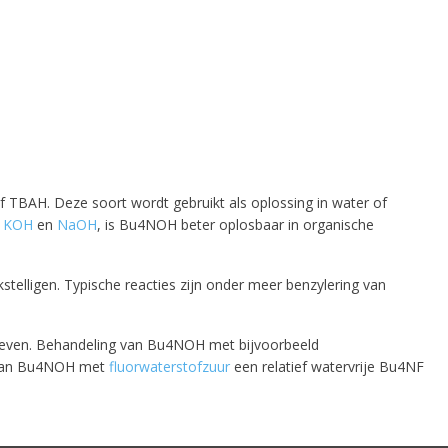
BAH. Deze soort wordt gebruikt als oplossing in water of
s
KOH
en
NaOH
, is Bu4NOH beter oplosbaar in organische
elligen. Typische reacties zijn onder meer benzylering van
geven. Behandeling van Bu4NOH met bijvoorbeeld
e van Bu4NOH met
fluorwaterstofzuur
een relatief watervrije Bu4NF