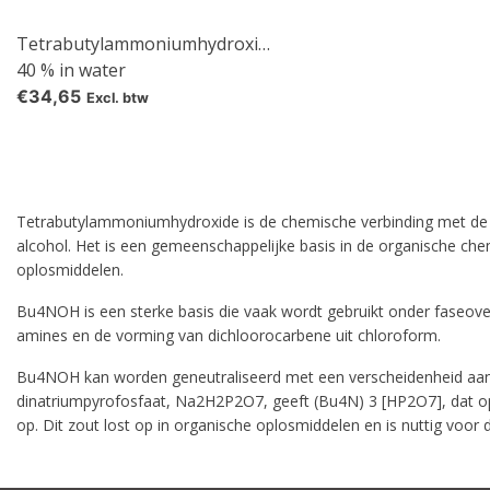
Tetrabutylammoniumhydroxide
40 % in water
€34,65
Excl. btw
Tetrabutylammoniumhydroxide is de chemische verbinding met de 
alcohol. Het is een gemeenschappelijke basis in de organische ch
oplosmiddelen.
Bu4NOH is een sterke basis die vaak wordt gebruikt onder faseove
amines en de vorming van dichloorocarbene uit chloroform.
Bu4NOH kan worden geneutraliseerd met een verscheidenheid aan 
dinatriumpyrofosfaat, Na2H2P2O7, geeft (Bu4N) 3 [HP2O7], dat op
op. Dit zout lost op in organische oplosmiddelen en is nuttig voor de