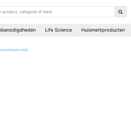
mbenodigdheden
Life Science
Huismerkproducten
oniumhydroxide