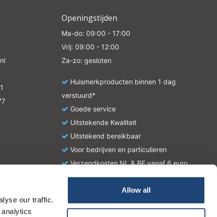
Openingstijden
Ma-do: 09:00 - 17:00
Vrij: 09:00 - 12:00
nl
Za-zo: gesloten
Huismerkproducten binnen 1 dag
1
verstuurd*
77
Goede service
Uitstekende Kwaliteit
Uitstekend bereikbaar
Voor bedrijven en particulieren
Verzendkosten NL & BE vanaf 6 euro
Allow all
yse our traffic.
atie en zijn geen handleiding of omschrijving hoe u het
 analytics