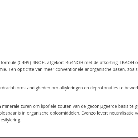
formule (C4H9) 4NOH, afgekort Bu4NOH met de afkorting TBAOH of T
emie. Ten opzichte van meer conventionele anorganische basen, zoal
rdrachtsomstandigheden om alkyleringen en deprotonaties te bewerkst
minerale zuren om lipofiele zouten van de geconjugeerde basis te 
losbaar is in organische oplosmiddelen. Evenzo levert neutralisati
silylering.