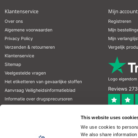
Klantenservice
Mijn account
Over ons
Registreren
Algemene voorwaarden
Mijn bestelling
Privacy Policy
Mijn verlanglijs
Verzenden & retourneren
Vergelijk prod
Klantenservice
Sitemap
Veelgestelde vragen
Logo eigendom v
Het etiketteren van gevaarlijke stoffen
Reviews 273
Aanvraag Veiligheidsinformatieblad
Informatie over drugsprecursoren
informatie over explosievenprecursoren
4.4
RSS-feed
This website uses cookie
Geverifieerd
We use cookies to personal
Let op! Op onze productomschrijvingen kunnen geen recht
We also share information 