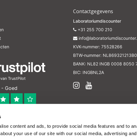
Contactgegevens
Laboratoriumdiscounter
en
+31 255 700 210
t
info@laboratoriumdiscounter.
ucten
KVK-nummer: 75528266
BTW-nummer: NL869321213B0
BANK: NL82 INGB 0008 8050 
BIC: INGBNL2A
an TrustPilot
 - Goed
s
 bedrijf
ise content and ads, to provide social media features and to anal
en verleend worden en zijn enkel ter educatie en/of inform
about your use of our site with our social media, advertising and