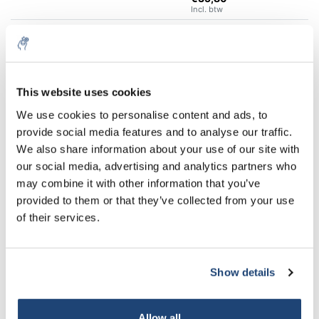
Incl. btw
€123,59
Excl. btw
25 Kg
Meer
€149,54
Incl. btw
10% discount on your next
Alles in de winkelwagen
order
This website uses cookies
We use cookies to personalise content and ads, to
Staffelkorting
provide social media features and to analyse our traffic.
Sign up for our newsletter to stay
Bestel 2 en bespaar 5%
We also share information about your use of our site with
informed about our new products, and
Bestel 10 en bespaar 10%
our social media, advertising and analytics partners who
receive a 10% discount on your next
may combine it with other information that you’ve
purchase for all chemical products from
Informatie
provided to them or that they’ve collected from your use
our own brand 😀
of their services.
Technische specificaties
Accessoires
Show details
Gerelateerde producten
Subscribe
Allow all