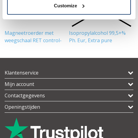
Customize
Magneetroerder met
Isopropylalcohol 99,5+%
Et
weegschaal RET control-
Ph. Eur, Extra pure
E
visc white
Klantenservice
Mijn account
Contactgegevens
Openingstijden