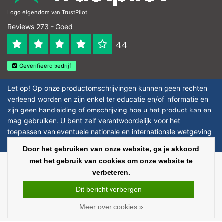
Logo eigendom van TrustPilot
Reviews 273 - Goed
4.4
Geverifieerd bedrijf
Let op! Op onze productomschrijvingen kunnen geen rechten
verleend worden en zijn enkel ter educatie en/of informatie en
zijn geen handleiding of omschrijving hoe u het product kan en
mag gebruiken. U bent zelf verantwoordelijk voor het
toepassen van eventuele nationale en internationale wetgeving
omtrent het gebruik van chemicaliën.
Door het gebruiken van onze website, ga je akkoord
met het gebruik van cookies om onze website te
Copyright © 2026 - Laboratorium Discounter - All rights reserved - Theme by
verbeteren.
InStijl Media
|
Alle bedragen zijn exclusief BTW
Dit bericht verbergen
Meer over cookies »