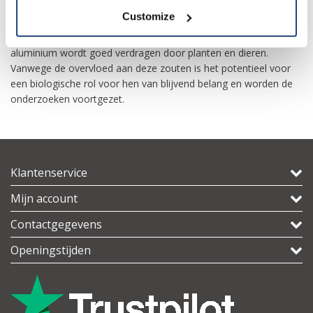
Customize
Ondanks de prevalentie in het milieu, gebruikt geen enkele
bekende levensvorm metabolisch aluminiumzouten, maar
aluminium wordt goed verdragen door planten en dieren.
Vanwege de overvloed aan deze zouten is het potentieel voor
een biologische rol voor hen van blijvend belang en worden de
onderzoeken voortgezet.
Klantenservice
Mijn account
Contactgegevens
Openingstijden