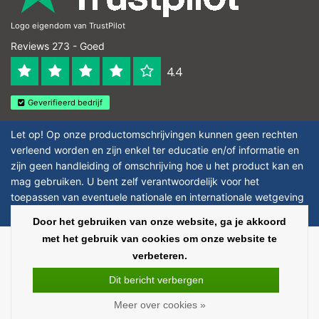
Logo eigendom van TrustPilot
Reviews 273 - Goed
4.4
Geverifieerd bedrijf
Let op! Op onze productomschrijvingen kunnen geen rechten
verleend worden en zijn enkel ter educatie en/of informatie en
zijn geen handleiding of omschrijving hoe u het product kan en
mag gebruiken. U bent zelf verantwoordelijk voor het
toepassen van eventuele nationale en internationale wetgeving
omtrent het gebruik van chemicaliën.
Door het gebruiken van onze website, ga je akkoord
met het gebruik van cookies om onze website te
Copyright © 2026 - Laboratorium Discounter - All rights reserved - Theme by
verbeteren.
InStijl Media
|
Alle bedragen zijn exclusief BTW
Dit bericht verbergen
Meer over cookies »