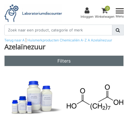
0
Menu
Inloggen
Winkelwagen
Terug naar A
|
Huismerkproducten
Chemicaliën
A-Z
A
Azelaïnezuur
Azelaïnezuur
Filters