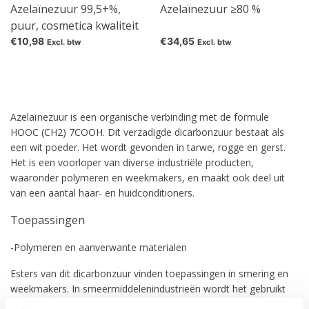
Azelaïnezuur 99,5+%,
Azelaïnezuur ≥80 %
puur, cosmetica kwaliteit
€10,98
€34,65
Excl. btw
Excl. btw
Azelaïnezuur is een organische verbinding met de formule
HOOC (CH2) 7COOH. Dit verzadigde dicarbonzuur bestaat als
een wit poeder. Het wordt gevonden in tarwe, rogge en gerst.
Het is een voorloper van diverse industriële producten,
waaronder polymeren en weekmakers, en maakt ook deel uit
van een aantal haar- en huidconditioners.
Toepassingen
-Polymeren en aanverwante materialen
Esters van dit dicarbonzuur vinden toepassingen in smering en
weekmakers. In smeermiddelenindustrieën wordt het gebruikt
als verdikkingsmiddel in lithiumcomplexvet. Met