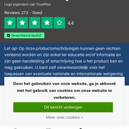
Logo eigendom van TrustPilot
Reviews 273 - Goed
4.4
Geverifieerd bedrijf
Let op! Op onze productomschrijvingen kunnen geen rechten
verleend worden en zijn enkel ter educatie en/of informatie en
zijn geen handleiding of omschrijving hoe u het product kan en
mag gebruiken. U bent zelf verantwoordelijk voor het
toepassen van eventuele nationale en internationale wetgeving
omtrent het gebruik van chemicaliën.
Door het gebruiken van onze website, ga je akkoord
met het gebruik van cookies om onze website te
Copyright © 2026 - Laboratorium Discounter - All rights reserved - Theme by
verbeteren.
InStijl Media
|
Alle bedragen zijn exclusief BTW
Dit bericht verbergen
Meer over cookies »